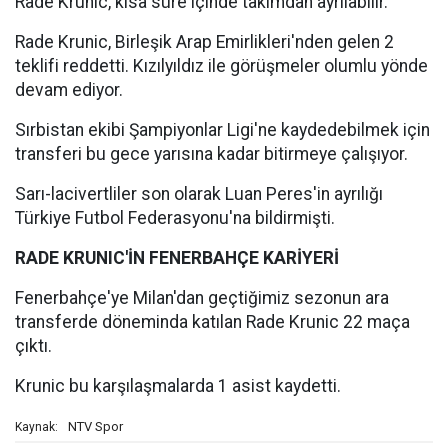
Rade Krunic, kısa süre içinde takımdan ayrılabilir.
Rade Krunic, Birleşik Arap Emirlikleri'nden gelen 2
teklifi reddetti. Kızılyıldız ile görüşmeler olumlu yönde
devam ediyor.
Sırbistan ekibi Şampiyonlar Ligi'ne kaydedebilmek için
transferi bu gece yarısına kadar bitirmeye çalışıyor.
Sarı-lacivertliler son olarak Luan Peres'in ayrılığı
Türkiye Futbol Federasyonu'na bildirmişti.
RADE KRUNIC'İN FENERBAHÇE KARİYERİ
Fenerbahçe'ye Milan'dan geçtiğimiz sezonun ara
transferde döneminda katılan Rade Krunic 22 maça
çıktı.
Krunic bu karşılaşmalarda 1 asist kaydetti.
NTV Spor
Kaynak: