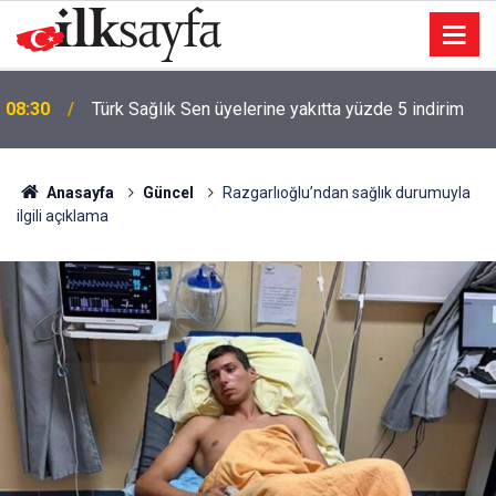
08:30
Türk Sağlık Sen üyelerine yakıtta yüzde 5 indirim
00:44
İYİ Partili Çömez hakkında soruşturma başlatıldı
Anasayfa
Güncel
Razgarlıoğlu’ndan sağlık durumuyla
ilgili açıklama