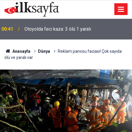
00:41
Otoyolda feci kaza: 3 ölü 1 yaralı
Anasayfa
Dünya
Reklam panosu faciası! Çok sayıda
ölü ve yaralı var