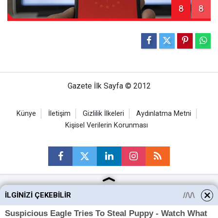
8
8
Gazete İlk Sayfa © 2012
Künye
İletişim
Gizlilik İlkeleri
Aydınlatma Metni
Kişisel Verilerin Korunması
İLGINIZI ÇEKEBILIR
Ankara Haberleri
Keçiören Haberleri