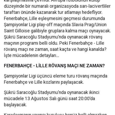
karşılaşmasına çevrildi. Avrupa futbolunun kulüp
düzeyinde bir numaralı organizasyoda sarı-lacivertliler
taraftarı önünde kazanarak tur atlamayı hedefliyor.
Fenerbahçe, Lille eşleşmesini geçmesi durumunda
Şampiyonlar Ligi play-off maçında Slavia Prag/Union
Saint Gilloise galibiyle gruplara kalma maçı oynayacak.
Şükrü Saracoğlu Stadyumu’nda oynanacak rövanş
maçının programı belli oldu. Peki Fenerbahçe - Lille
rövanş maçı ne zaman, saat kaçta ve hangi kanalda?
İşte mücadelenin detayları…
FENERBAHÇE - LİLLE RÖVANŞ MAÇI NE ZAMAN?
Şampiyonlar Ligi üçüncü eleme turu rövanş maçında
Fenerbahçe ve Lille kozlarını paylaşacak.
Şükrü Saracoğlu Stadyumu’nda oynanacak ikinci
mücadele 13 Ağustos Salı günü saat 20:00’da
başlayacak.