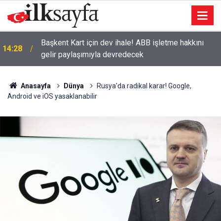
Başkent Kart için dev ihale! ABB işletme hakkını
14:28
gelir paylaşımıyla devredecek
EGO’dan Ankara’da gişe düzenlemesi: Yeni dönem
14:00
resmen başladı
Anasayfa
Dünya
Rusya'da radikal karar! Google,
Android ve iOS yasaklanabilir