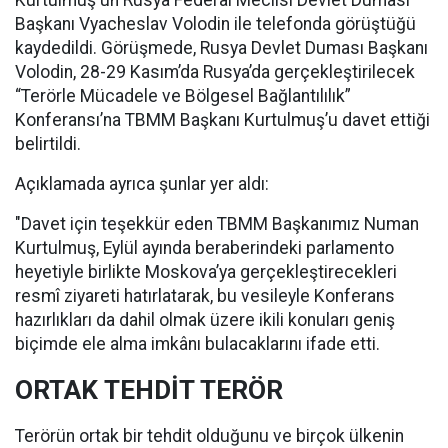
Kurtulmuş'un Rusya Federal Meclisi Devlet Duması
Başkanı Vyacheslav Volodin ile telefonda görüştüğü
kaydedildi. Görüşmede, Rusya Devlet Duması Başkanı
Volodin, 28-29 Kasım’da Rusya’da gerçekleştirilecek
“Terörle Mücadele ve Bölgesel Bağlantılılık”
Konferansı’na TBMM Başkanı Kurtulmuş’u davet ettiği
belirtildi.
Açıklamada ayrıca şunlar yer aldı:
"Davet için teşekkür eden TBMM Başkanımız Numan
Kurtulmuş, Eylül ayında beraberindeki parlamento
heyetiyle birlikte Moskova’ya gerçekleştirecekleri
resmî ziyareti hatırlatarak, bu vesileyle Konferans
hazırlıkları da dahil olmak üzere ikili konuları geniş
biçimde ele alma imkânı bulacaklarını ifade etti.
ORTAK TEHDİT TERÖR
Terörün ortak bir tehdit olduğunu ve birçok ülkenin