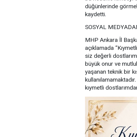
düğünlerinde görmek
kaydetti.
SOSYAL MEDYADAN
MHP Ankara İl Başka
açıklamada “Kıymetl
siz değerli dostlarım
büyük onur ve mutl
yaşanan teknik bir kı
kullanılamamaktadır
kıymetli dostlarımdan