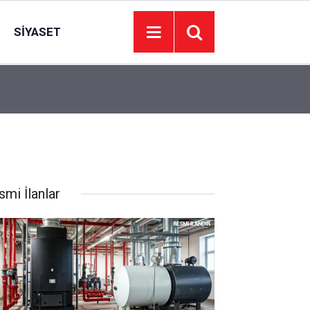
SIYASET
23:06
Bakan Fidan: Gazze'de kalıcı ateşkes dışında s
smi İlanlar