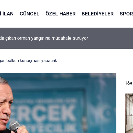
 İLAN
GÜNCEL
ÖZEL HABER
BELEDIYELER
SPOR
da çıkan orman yangınına müdahale sürüyor
doğan balkon konuşması yapacak
Re