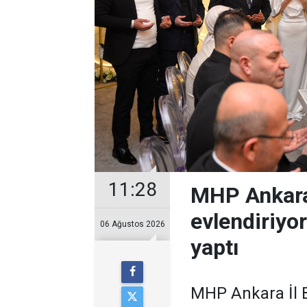
11:28
MHP Ankara
evlendiriyo
06 Ağustos 2026
yaptı
MHP Ankara İl B