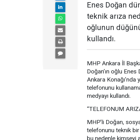
Enes Doğan düny
teknik arıza ne
oğlunun düğünü
kullandı.
MHP Ankara İl Başka
Doğan’ın oğlu Enes
Ankara Konağı’nda ya
telefonunu kullanam
medyayı kullandı.
“TELEFONUM ARIZ
MHP’li Doğan, sosya
telefonunu teknik bir
bu nedenle kimseyi a