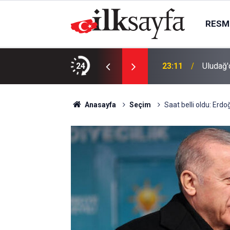
RESMI
ınan gölette boğuldu
24
23:11
Uludağ'
Anasayfa
Seçim
Saat belli oldu: Er