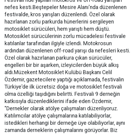
Festivali'nde yapılan motokros ve off-road yarışları
nefes kesti.Beştepeler Mesire Alanı'nda düzenlenen
festivalde, kros yarışları düzenlendi. Özel olarak
hazırlanan zorlu parkurda hünerlerini sergileyen
motosiklet sürücüleri, hem yarıştı hem düştü.
Motosiklet sürücülerinin zorlu mücadelesi festivale
katılanlar tarafından ilgiyle izlendi. Motokrosun
ardından düzenlenen off-road yarışı da nefesleri kesti.
Özel olarak hazırlanan parkura çıkan sürücüler,
engelleri bir bir aşarken, izleyicilerden büyük alkış
aldı.Müzekent Motosiklet Kulübü Başkanı Celil
Özdemir, gazetecilere yaptığı açıklamada, festivalin
Türkiye'de ilk ücretsiz doğa ve motosiklet festivali
olma özelliği taşıdığını belirtti. Festivali 9 derneğin
katkısıyla düzenlediklerini ifade eden Özdemir,
"Dernekler olarak atölye çalışmaları düzenliyoruz.
Katılımcılar atölye çalışmalarına katılabiliyorlar,
istedikleri herhangi bir derneğe üye olabiliyorlar, aynı
zamanda derneklerin çalışmalarını görüyorlar. Biz