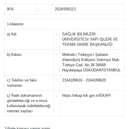
İKN
:
2024/936113
1-İdarenin
a) Adı
:
SAĞLIK BİLİMLERİ
ÜNİVERSİTESİ YAPI İŞLERİ VE
TEKNİK DAİRE BAŞKANLIĞI
b) Adresi
:
Mekteb-i Tıbbiyye-i Şahane
(Hamidiye) Külliyesi Selimiye Mah.
Tıbbiye Cad. No:38 34668
Haydarpaşa ÜSKÜDAR/İSTANBUL
c) Telefon ve faks
:
2164189616 - 2164189620
numarası
ç) İhale dokümanının
:
https://ekap.kik.gov.tr/EKAP/
görülebileceği ve e-imza
kullanılarak indirilebileceği
internet sayfası
2-İhale konusu yapım işinin