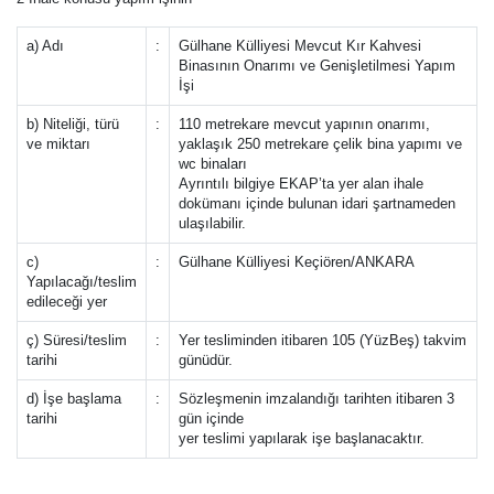
a) Adı
:
Gülhane Külliyesi Mevcut Kır Kahvesi
Binasının Onarımı ve Genişletilmesi Yapım
İşi
b) Niteliği, türü
:
110 metrekare mevcut yapının onarımı,
ve miktarı
yaklaşık 250 metrekare çelik bina yapımı ve
wc binaları
Ayrıntılı bilgiye EKAP’ta yer alan ihale
dokümanı içinde bulunan idari şartnameden
ulaşılabilir.
c)
:
Gülhane Külliyesi Keçiören/ANKARA
Yapılacağı/teslim
edileceği yer
ç) Süresi/teslim
:
Yer tesliminden itibaren 105 (YüzBeş) takvim
tarihi
günüdür.
d) İşe başlama
:
Sözleşmenin imzalandığı tarihten itibaren 3
tarihi
gün içinde
yer teslimi yapılarak işe başlanacaktır.