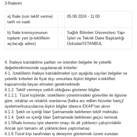
3-İhalenin
a) İhale (son teklif verme)
:
05.08.2024 - 11:00
tarih ve saati
b) İhale komisyonunun
:
Sağlık Bilimleri Üniversitesi Yapı
toplantı yeri (e-tekliflerin
İşleri ve Teknik Daire Başkanlığı
açılacağı adres)
Üsküdar/İSTANBUL
4. İhaleye katılabilme şartları ve istenilen belgeler ile yeterlik
değerlendirmesinde uygulanacak kriterler:
4.1. İsteklilerin ihaleye katılabilmeleri için aşağıda sayılan belgeler ve
yeterlik kriterleri ile fiyat dışı unsurlara ilişkin bilgileri e-teklifleri
kapsamında beyan etmeleri gerekmektedir.
4.1.2. Teklif vermeye yetkili olduğunu gösteren bilgiler
4.1.2.1. Tüzel kişilerde; isteklilerin yönetimindeki görevliler ile ilgisine
göre, ortaklar ve ortaklık oranlarına (halka arz edilen hisseler hariç)/
üyelerine/kurucularına ilişkin bilgiler idarece EKAP’tan alınır.
4.1.3. Şekli ve içeriği İdari Şartnamede belirlenen teklif mektubu.
4.1.4. Şekli ve içeriği İdari Şartnamede belirlenen geçici teminat.
4.1.5İhale konusu işte idarenin onayı ile alt yüklenici çalıştırılabilir.
Ancak işin tamamı alt yüklenicilere yaptırılamaz.
4.1.6 Tüzel kişi tarafından iş deneyimi göstermek üzere sunulan