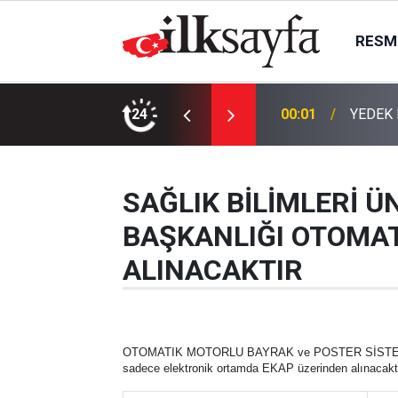
RESMI
24
00:01
YEDEK 
00:01
TEMİZL
SAĞLIK BİLİMLERİ ÜN
BAŞKANLIĞI OTOMAT
ALINACAKTIR
OTOMATIK MOTORLU BAYRAK ve POSTER SİSTEMİ ALIMI 
sadece elektronik ortamda EKAP üzerinden alınacaktır. 