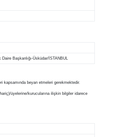
knik Daire Başkanlığı-Üsküdar/İSTANBUL
eklifleri kapsamında beyan etmeleri gerekmektedir.
hariç)/üyelerine/kurucularına ilişkin bilgiler idarece