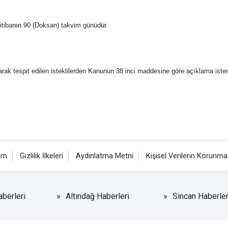
en itibaren 90 (Doksan) takvim günüdür.
larak tespit edilen isteklilerden Kanunun 38 inci maddesine göre açıklama isten
şim
Gizlilik İlkeleri
Aydınlatma Metni
Kişisel Verilerin Korunma
berleri
Altındağ Haberleri
Sincan Haberler