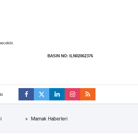
ecektir.
BASIN NO: ILN02062376
sı
i
Mamak Haberleri