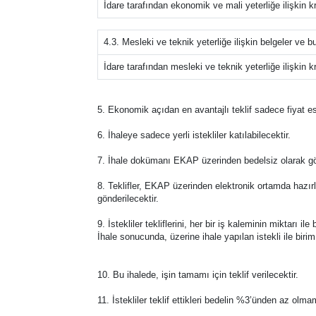
İdare tarafından ekonomik ve mali yeterliğe ilişkin kri
4.3. Mesleki ve teknik yeterliğe ilişkin belgeler ve b
İdare tarafından mesleki ve teknik yeterliğe ilişkin kri
5. Ekonomik açıdan en avantajlı teklif sadece fiyat es
6. İhaleye sadece yerli istekliler katılabilecektir.
7. İhale dokümanı EKAP üzerinden bedelsiz olarak görü
8. Teklifler, EKAP üzerinden elektronik ortamda hazırla
gönderilecektir.
9. İstekliler tekliflerini, her bir iş kaleminin miktarı i
İhale sonucunda, üzerine ihale yapılan istekli ile biri
10. Bu ihalede, işin tamamı için teklif verilecektir.
11. İstekliler teklif ettikleri bedelin %3’ünden az olm