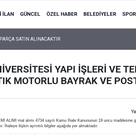
 İLAN
GÜNCEL
ÖZEL HABER
BELEDIYELER
SPOR
PARÇA SATIN ALINACAKTIR
İK MALZEMESİ SATIN ALINACAKTIR
İVERSİTESİ YAPI İŞLERİ VE T
IK MOTORLU BAYRAK VE POST
Ya
mal alımı 4734 sayılı Kamu İhale Kanununun 19 uncu maddesine göre açık 
İhaleye ilişkin ayrıntılı bilgiler aşağıda yer almaktadır: