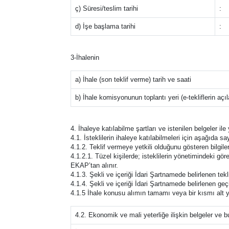
ç) Süresi/teslim tarihi
:
d) İşe başlama tarihi
:
3-İhalenin
a) İhale (son teklif verme) tarih ve saati
b) İhale komisyonunun toplantı yeri (e-tekliflerin açı
4. İhaleye katılabilme şartları ve istenilen belgeler il
4.1. İsteklilerin ihaleye katılabilmeleri için aşağıda say
4.1.2. Teklif vermeye yetkili olduğunu gösteren bilgiler
4.1.2.1. Tüzel kişilerde; isteklilerin yönetimindeki görev
EKAP’tan alınır.
4.1.3. Şekli ve içeriği İdari Şartnamede belirlenen tek
4.1.4. Şekli ve içeriği İdari Şartnamede belirlenen geçic
4.1.5 İhale konusu alımın tamamı veya bir kısmı alt y
4.2. Ekonomik ve mali yeterliğe ilişkin belgeler ve b