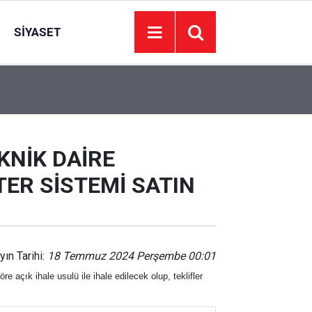
SIYASET
00:01
BAKIM VE ONARIM HİZMETİ ALINACAKTIR
EKNİK DAİRE
ER SİSTEMİ SATIN
yın Tarihi:
18 Temmuz 2024 Perşembe 00:01
ihale usulü ile ihale edilecek olup, teklifler