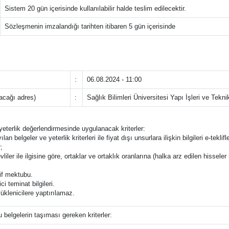
Sistem 20 gün içerisinde kullanılabilir halde teslim edilecektir.
Sözleşmenin imzalandığı tarihten itibaren 5 gün içerisinde
:
06.08.2024 - 11:00
lacağı adres)
:
Sağlık Bilimleri Üniversitesi Yapı İşleri ve Te
e yeterlik değerlendirmesinde uygulanacak kriterler:
ılan belgeler ve yeterlik kriterleri ile fiyat dışı unsurlara ilişkin bilgileri e-t
;
liler ile ilgisine göre, ortaklar ve ortaklık oranlarına (halka arz edilen hisseler 
lif mektubu.
i teminat bilgileri.
üklenicilere yaptırılamaz.
u belgelerin taşıması gereken kriterler: