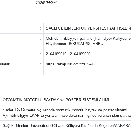
2024/755359
:
SAĞLIK BİLİMLERİ ÜNİVERSİTESİ YAPI İŞLER
:
Mekteb-i Tıbbiyye-i Şahane (Hamidiye) Külliyesi 
Haydarpaşa ÜSKÜDAR/İSTANBUL
:
2164189616 - 2164189620
nılarak
:
https://ekap.kik.gov.tr/EKAP/
OTOMATIK MOTORLU BAYRAK ve POSTER SİSTEMİ ALIMI
4 adet 12x19 metre ölçülerinde otomatik motorlu bayrak ve poster sistemi
Ayrıntılı bilgiye EKAP’ta yer alan ihale dokümanı içinde bulunan idari şartna
Sağlık Bilimleri Üniversitesi Gülhane Külliyesi Kız Yurdu-Keçiören/ANKARA