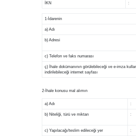
İKN
:
1-İdarenin
a) Adı
b) Adresi
c) Telefon ve faks numarası
ç) İhale dokümanının görülebileceği ve e-imza kulla
indirilebileceği internet sayfası
2-İhale konusu mal alımın
a) Adı
:
b) Niteliği, türü ve miktarı
:
c) Yapılacağı/teslim edileceği yer
: