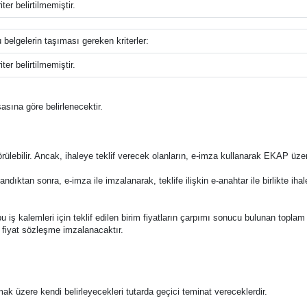
ter belirtilmemiştir.
u belgelerin taşıması gereken kriterler:
ter belirtilmemiştir.
asına göre belirlenecektir.
lebilir. Ancak, ihaleye teklif verecek olanların, e-imza kullanarak EKAP üzer
ndıktan sonra, e-imza ile imzalanarak, teklife ilişkin e-anahtar ile birlikte i
le bu iş kalemleri için teklif edilen birim fiyatların çarpımı sonucu bulunan toplam
m fiyat sözleşme imzalanacaktır.
amak üzere kendi belirleyecekleri tutarda geçici teminat vereceklerdir.