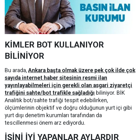
KİMLER BOT KULLANIYOR
BİLİNİYOR
Bu arada,
Ankara başta olmak üzere pek çok ilde çok
sayıda internet haber sitesinin resmi ilan
yayınlayabilmeleri için gerekli olan asgari ziyaretçi
trafiğini sahte/bot trafikle sağladığı
biliniyor. BİK
Analitik bot/sahte trafiği tespit edebilirken,
ölçümlerinin objektif ve doğru olduğunun yurt içi gibi
yurt dışı denetim kurumları tarafından da
tescillenmesi önem arz ediyordu.
İŞİNİ İYİ YAPANLAR AYLARDIR