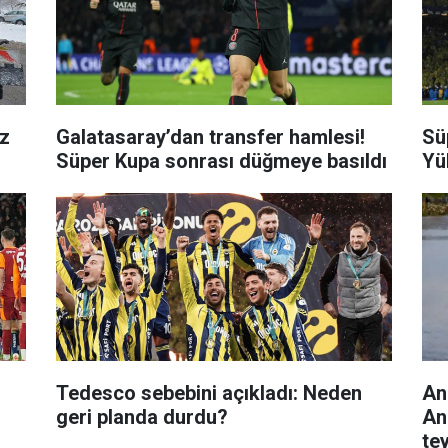
ız
Galatasaray’dan transfer hamlesi!
Sü
Süper Kupa sonrası düğmeye basıldı
Yü
Tedesco sebebini açıkladı: Neden
Ank
geri planda durdu?
An
te