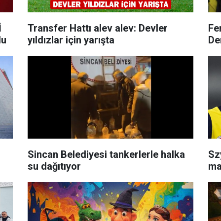
İ
Transfer Hattı alev alev: Devler
Fen
du
yıldızlar için yarışta
De
Sincan Belediyesi tankerlerle halka
Sz
su dağıtıyor
ma