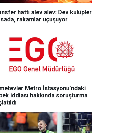
ansfer hattı alev alev: Dev kulüpler
sada, rakamlar uçuşuyor
metevler Metro İstasyonu’ndaki
pek iddiası hakkında soruşturma
latıldı