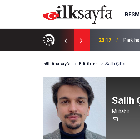
RESMI
TININ YENİLENMESİ İŞLERİ
24
23:17
Park hal
Anasayfa
Editörler
Salih Çifci
Salih 
Muhabir