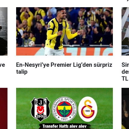
ve
En-Nesyri’ye Premier Lig’den sürpriz
Si
talip
de
TL