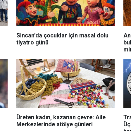
Sincan’da çocuklar için masal dolu
An
tiyatro günü
bu
min
Üreten kadın, kazanan çevre: Aile
Tr
Merkezlerinde atölye günleri
Üç