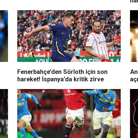
ha
Fenerbahçe’den Sörloth için son
An
hareket! İspanya’da kritik zirve
aç