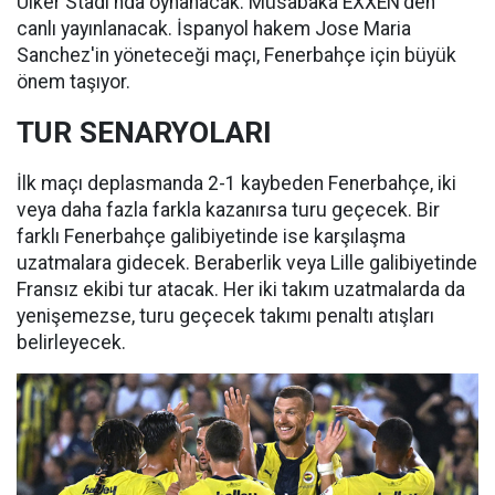
Ülker Stadı'nda oynanacak. Müsabaka EXXEN'den
canlı yayınlanacak. İspanyol hakem Jose Maria
Sanchez'in yöneteceği maçı, Fenerbahçe için büyük
önem taşıyor.
TUR SENARYOLARI
İlk maçı deplasmanda 2-1 kaybeden Fenerbahçe, iki
veya daha fazla farkla kazanırsa turu geçecek. Bir
farklı Fenerbahçe galibiyetinde ise karşılaşma
uzatmalara gidecek. Beraberlik veya Lille galibiyetinde
Fransız ekibi tur atacak. Her iki takım uzatmalarda da
yenişemezse, turu geçecek takımı penaltı atışları
belirleyecek.