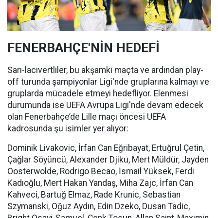
FENERBAHÇE'NİN HEDEFİ
Sarı-lacivertliler, bu akşamki maçta ve ardından play-
off turunda şampiyonlar Ligi'nde gruplarına kalmayı ve
gruplarda mücadele etmeyi hedefliyor. Elenmesi
durumunda ise UEFA Avrupa Ligi'nde devam edecek
olan Fenerbahçe’de Lille maçı öncesi UEFA
kadrosunda şu isimler yer alıyor:
Dominik Livakovic, İrfan Can Eğribayat, Ertuğrul Çetin,
Çağlar Söyüncü, Alexander Djiku, Mert Müldür, Jayden
Oosterwolde, Rodrigo Becao, İsmail Yüksek, Ferdi
Kadıoğlu, Mert Hakan Yandaş, Miha Zajc, İrfan Can
Kahveci, Bartuğ Elmaz, Rade Krunic, Sebastian
Szymanski, Oğuz Aydın, Edin Dzeko, Dusan Tadic,