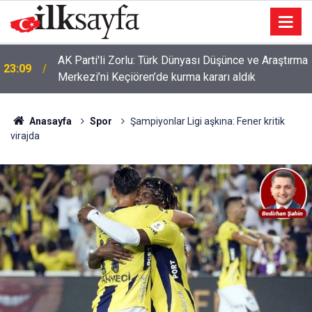
AK Parti'li Zorlu: Türk Dünyası Düşünce ve Araştırma
23:09
Merkezi’ni Keçiören’de kurma kararı aldık
Anasayfa
Spor
Şampiyonlar Ligi aşkına: Fener kritik
virajda