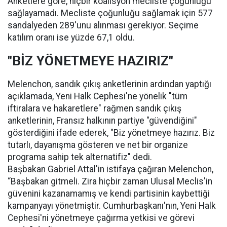
Anketlere göre, hiçbir koalisyon mecliste çoğunluğu
sağlayamadı. Mecliste çoğunluğu sağlamak için 577
sandalyeden 289'unu alınması gerekiyor. Seçime
katılım oranı ise yüzde 67,1 oldu.
"BİZ YÖNETMEYE HAZIRIZ"
Melenchon, sandık çıkış anketlerinin ardından yaptığı
açıklamada, Yeni Halk Cephesi'ne yönelik "tüm
iftiralara ve hakaretlere" rağmen sandık çıkış
anketlerinin, Fransız halkının partiye "güvendiğini"
gösterdiğini ifade ederek, "Biz yönetmeye hazırız. Biz
tutarlı, dayanışma gösteren ve net bir organize
programa sahip tek alternatifiz" dedi.
Başbakan Gabriel Attal'in istifaya çağıran Melenchon,
“Başbakan gitmeli. Zira hiçbir zaman Ulusal Meclis'in
güvenini kazanamamış ve kendi partisinin kaybettiği
kampanyayı yönetmiştir. Cumhurbaşkanı'nın, Yeni Halk
Cephesi'ni yönetmeye çağırma yetkisi ve görevi