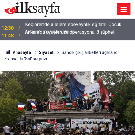
Ankara’da uyuşturucu operasyonu: 8 şüpheli
11:48
yakalandı
Anasayfa
Siyaset
Sandık çıkış anketleri açıklandı!
Fransa'da 'Sol' sürprizi