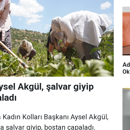
Ad
Ok
ysel Akgül, şalvar giyip
ladı
 Kadın Kolları Başkanı Aysel Akgül,
 şalvar giyip, bostan çapaladı.