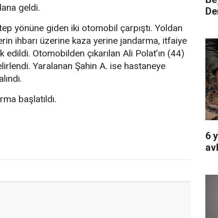
ana geldi.
Den
tep yönüne giden iki otomobil çarpıştı. Yoldan
rin ihbarı üzerine kaza yerine jandarma, itfaiye
vk edildi. Otomobilden çıkarılan Ali Polat’ın (44)
elirlendi. Yaralanan Şahin A. ise hastaneye
alındı.
urma başlatıldı.
6 
av