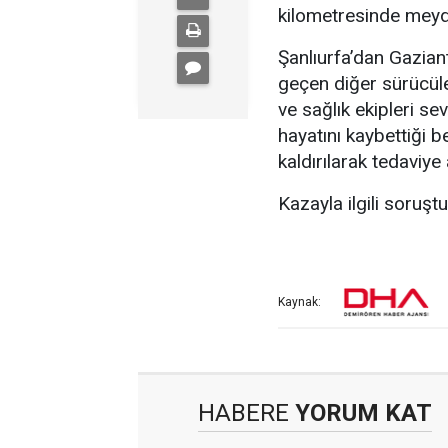
kilometresinde meyd
Şanlıurfa’dan Gazian
geçen diğer sürücüle
ve sağlık ekipleri se
hayatını kaybettiği b
kaldırılarak tedaviye 
Kazayla ilgili soruşt
Kaynak:
HABERE
YORUM KAT