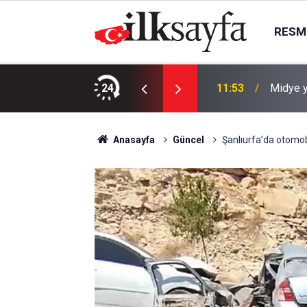
RESMI
enetimleri Artırıldı
24
11:53
Midye y
Anasayfa
Güncel
Şanlıurfa’da otomobil