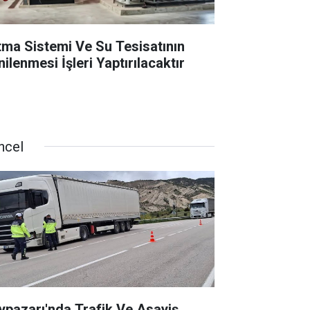
ıtma Sistemi Ve Su Tesisatının
ilenmesi İşleri Yaptırılacaktır
ncel
ypazarı'nda Trafik Ve Asayiş