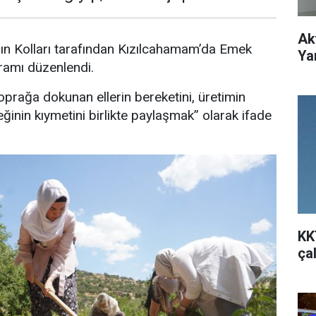
Ak
ın Kolları tarafından Kızılcahamam’da Emek
Ya
ramı düzenlendi.
rağa dokunan ellerin bereketini, üretimin
inin kıymetini birlikte paylaşmak” olarak ifade
KK
ça