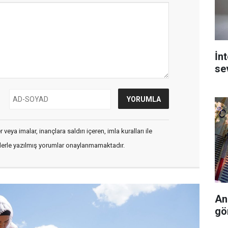
İn
se
veya imalar, inançlara saldırı içeren, imla kuralları ile
flerle yazılmış yorumlar onaylanmamaktadır.
An
gö