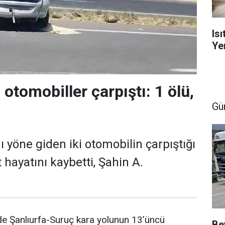
Is
Yen
 otomobiller çarpıştı: 1 ölü,
Gü
ı yöne giden iki otomobilin çarpıştığı
 hayatını kaybetti, Şahin A.
de Şanlıurfa-Suruç kara yolunun 13’üncü
Be