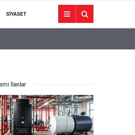
SIYASET
11:46
6 yıl önce yasa dışı yaban keçisi avlayan 2 kişi
smi İlanlar