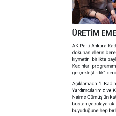
ÜRETİM EM
AK Parti Ankara Kad
dokunan ellerin bere
kıymetini birlikte p
Kadınlar’ programım
gerçekleştirdik” denil
Açıklamada “İl Kadın
Yardımcılarımız ve K
Naime Gümüş’ün katı
bostan çapalayarak ü
büyüdüğüne hep birlik