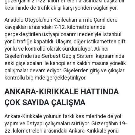
güzergâhın 21-22. kilometreleri arasındaki başka bir
kesiminde de trafik akışı karşı yönden sağlanıyor.
Anadolu Otoyolu’nun Kızılcahamam ile Çamlıdere
kavşakları arasındaki 7-12. kilometrelerinde
gerçekleştirilen üstyapı onarımı nedeniyle İstanbul
yönü trafiğe kapatıldı. Ulaşım, diğer istikametten çift
yönlü ve kontrollü olarak sürdürülüyor. Akıncı
Gişeleri’nde ise Serbest Geçiş Sistemi kapsamında
eski gişe adaları ile kanopilerin kaldırılmasına yönelik
çalışmalar devam ediyor. Gişelerden giriş ve çıkışlar
kontrollü biçimde gerçekleştiriliyor.
ANKARA-KIRIKKALE HATTINDA
ÇOK SAYIDA ÇALIŞMA
Ankara-Kırıkkale yolunun farklı kesimlerinde de yol
yapım ve üstyapı çalışmaları sürüyor. Güzergâhın 19-
22. kilometreleri arasındaki Ankara-Kırıkkale yönü