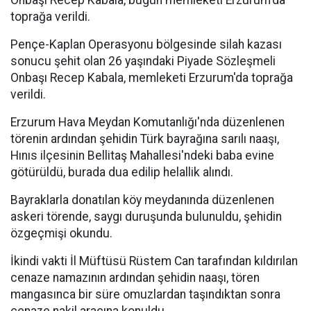
Onbaşı Recep Kabala, bugün memleketi Erzurum'da
toprağa verildi.
Pençe-Kaplan Operasyonu bölgesinde silah kazası
sonucu şehit olan 26 yaşındaki Piyade Sözleşmeli
Onbaşı Recep Kabala, memleketi Erzurum'da toprağa
verildi.
Erzurum Hava Meydan Komutanlığı'nda düzenlenen
törenin ardından şehidin Türk bayrağına sarılı naaşı,
Hınıs ilçesinin Bellitaş Mahallesi'ndeki baba evine
götürüldü, burada dua edilip helallik alındı.
Bayraklarla donatılan köy meydanında düzenlenen
askeri törende, saygı duruşunda bulunuldu, şehidin
özgeçmişi okundu.
İkindi vakti İl Müftüsü Rüstem Can tarafından kıldırılan
cenaze namazının ardından şehidin naaşı, tören
mangasınca bir süre omuzlardan taşındıktan sonra