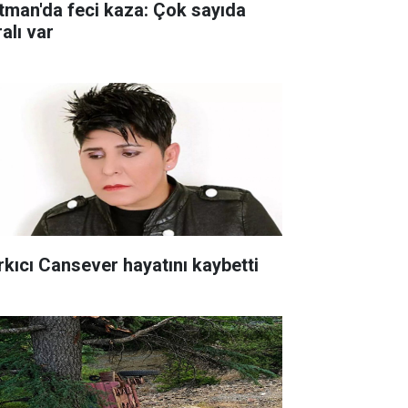
tman'da feci kaza: Çok sayıda
alı var
rkıcı Cansever hayatını kaybetti