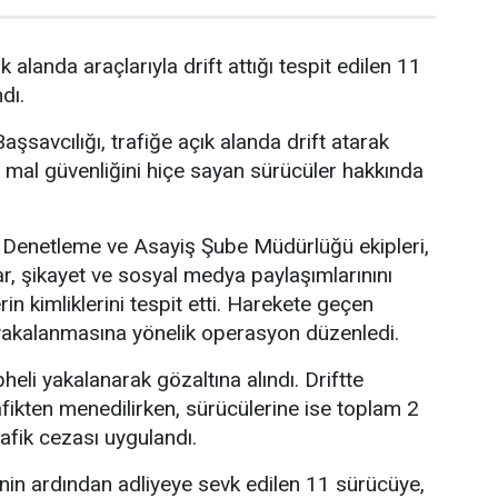
k alanda araçlarıyla drift attığı tespit edilen 11
dı.
şsavcılığı, trafiğe açık alanda drift atarak
 mal güvenliğini hiçe sayan sürücüler hakkında
Denetleme ve Asayiş Şube Müdürlüğü ekipleri,
ar, şikayet ve sosyal medya paylaşımlarınını
rin kimliklerini tespit etti. Harekete geçen
n yakalanmasına yönelik operasyon düzenledi.
li yakalanarak gözaltına alındı. Driftte
afikten menedilirken, sürücülerine ise toplam 2
rafik cezası uygulandı.
inin ardından adliyeye sevk edilen 11 sürücüye,