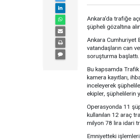
Ankara’da trafiğe açı
şüpheli gözaltına alın
Ankara Cumhuriyet Ba
vatandaşların can ve
soruşturma başlattı.
Bu kapsamda Trafik 
kamera kayıtları, ihb
inceleyerek şüphelile
ekipler, şüphelileri
Operasyonda 11 şüphe
kullanılan 12 araç tr
milyon 78 lira idari t
Emniyetteki işlemler