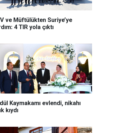
V ve Müftülükten Suriye’ye
dım: 4 TIR yola çıktı
dül Kaymakamı evlendi, nikahı
ık kıydı