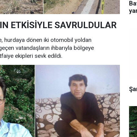
Ba
yar
N ETKİSİYLE SAVRULDULAR
e, hurdaya dönen iki otomobil yoldan
geçen vatandaşların ihbarıyla bölgeye
faiye ekipleri sevk edildi.
Şa