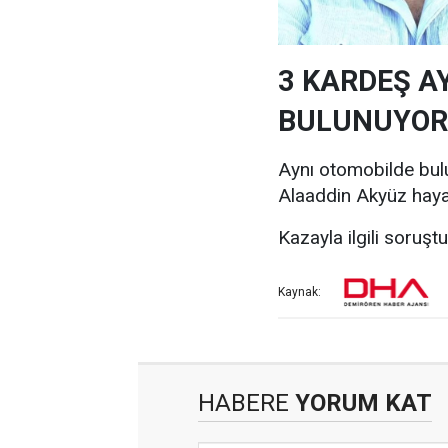
3 KARDEŞ A
BULUNUYO
Aynı otomobilde bul
Alaaddin Akyüz hayatı
Kazayla ilgili soruşt
Kaynak:
HABERE
YORUM KAT