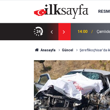
RESMI
dım: 4 TIR yola çıktı
24
14:00
Çamlıde
Anasayfa
Güncel
Şereflikoçhisar’da ik