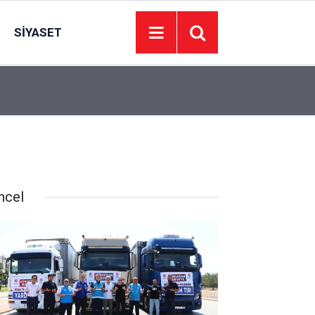
SIYASET
13:09
2 kardeş serinlemek için girdikleri Fırat'ta boğu
ncel