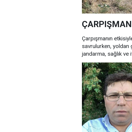
ÇARPIŞMANI
Çarpışmanın etkisiyl
savrulurken, yoldan 
jandarma, sağlık ve it