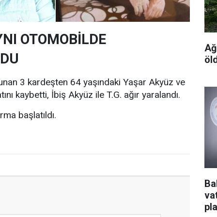
YNI OTOMOBİLDE
Ağ
RDU
öl
unan 3 kardeşten 64 yaşındaki Yaşar Akyüz ve
nı kaybetti, İbiş Akyüz ile T.G. ağır yaralandı.
urma başlatıldı.
Ba
va
pl