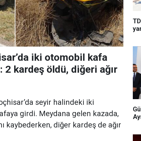
TD
yar
isar’da iki otomobil kafa
: 2 kardeş öldü, diğeri ağır
çhisar’da seyir halindeki iki
Gü
afaya girdi. Meydana gelen kazada,
Ay
nı kaybederken, diğer kardeş de ağır