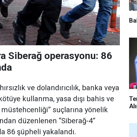
Ba
ra Siberağ operasyonu: 86
nda
i hırsızlık ve dolandırıcılık, banka veya
 kötüye kullanma, yasa dışı bahis ve
Te
Al
 müstehcenliği” suçlarına yönelik
ından düzenlenen “Siberağ-4”
a 86 şüpheli yakalandı.