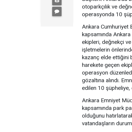
otoparkçılık ve değne
operasyonda 10 şüphe
Ankara Cumhuriyet Ba
kapsamında Ankara 
ekipleri, değnekçi v
işletmelerin önlerin
kazanç elde ettiğini b
harekete geçen ekipl
operasyon düzenledi
gözaltına alındı. Emn
edilen 10 şüpheliye, 
Ankara Emniyet Müdü
kapsamında park para
olduğunu hatırlatara
vatandaşların durumu