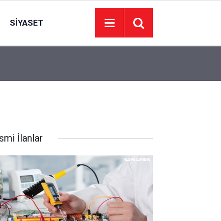
SIYASET
14:12
CHP’den Menderes Belediye Başkanı İlkay Çiçek
smi İlanlar