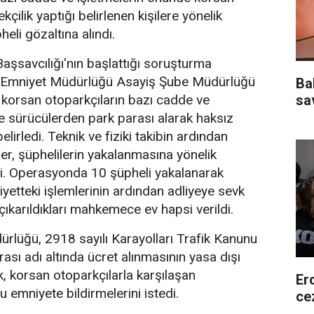
kçilik yaptığı belirlenen kişilere yönelik
li gözaltına alındı.
şsavcılığı'nın başlattığı soruşturma
Emniyet Müdürlüğü Asayiş Şube Müdürlüğü
Ba
sa
e korsan otoparkçıların bazı cadde ve
de sürücülerden park parası alarak haksız
elirledi. Teknik ve fiziki takibin ardından
er, şüphelilerin yakalanmasına yönelik
. Operasyonda 10 şüpheli yakalanarak
iyetteki işlemlerinin ardından adliyeye sevk
çıkarıldıkları mahkemece ev hapsi verildi.
rlüğü, 2918 sayılı Karayolları Trafik Kanunu
sı adı altında ücret alınmasının yasa dışı
k, korsan otoparkçılarla karşılaşan
Er
 emniyete bildirmelerini istedi.
ce