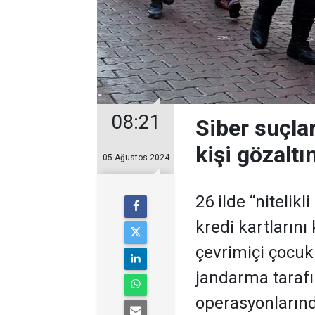
08:21
Siber suçla
kişi gözaltı
05 Ağustos 2024
26 ilde “nitelikl
kredi kartlarını
çevrimiçi çocuk
jandarma taraf
operasyonlarınd