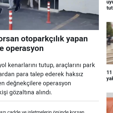
uy
tu
orsan otoparkçılık yapan
re operasyon
ol kenarlarını tutup, araçlarını park
11
ardan para talep ederek haksız
ya
en değnekçilere operasyon
işi gözaltına alındı.
azı cadde ve işletmelerin önünde korsan