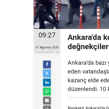
09:27
Ankara'da k
değnekçile
07 Ağustos 2026
Ankara'da bazı y
eden vatandaşl
kazanç elde ed
düzenlendi. 10 k
Başkent Ankara'da b