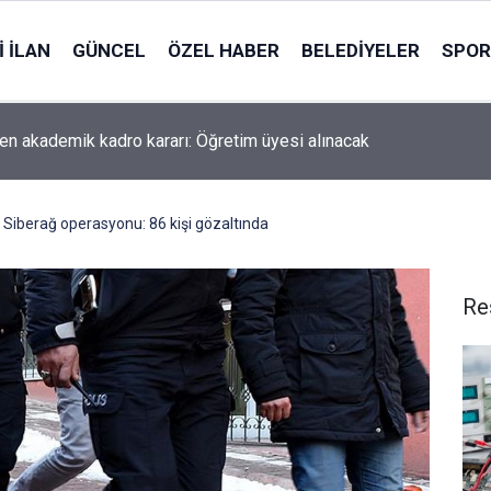
 İLAN
GÜNCEL
ÖZEL HABER
BELEDIYELER
SPOR
n akademik kadro kararı: Öğretim üyesi alınacak
 Siberağ operasyonu: 86 kişi gözaltında
Re