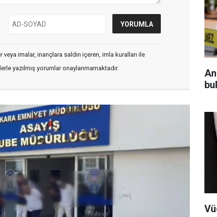
veya imalar, inançlara saldırı içeren, imla kuralları ile
flerle yazılmış yorumlar onaylanmamaktadır.
An
bul
Vü