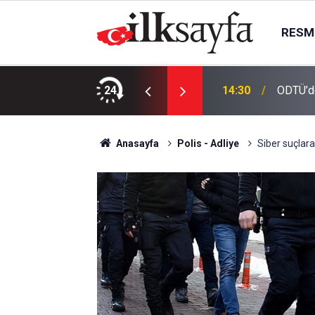
RESMI
stan’dan tarihi mutabakat
24
14:30
ODTÜ’de
Anasayfa
Polis - Adliye
Siber suçlara