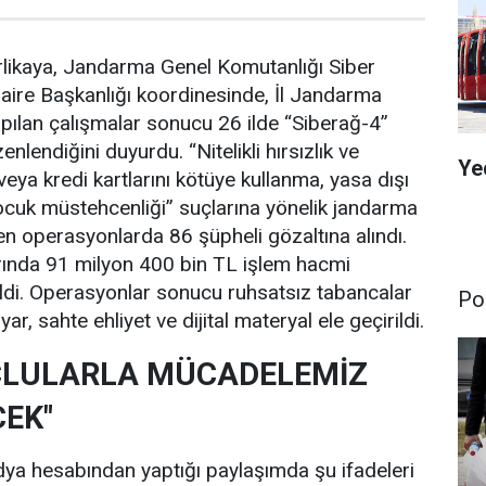
Yerlikaya, Jandarma Genel Komutanlığı Siber
aire Başkanlığı koordinesinde, İl Jandarma
pılan çalışmalar sonucu 26 ilde “Siberağ-4”
nlendiğini duyurdu. “Nitelikli hırsızlık ve
Ye
 veya kredi kartlarını kötüye kullanma, yasa dışı
ocuk müstehcenliği” suçlarına yönelik jandarma
n operasyonlarda 86 şüpheli gözaltına alındı.
rında 91 milyon 400 bin TL işlem hacmi
ldi. Operasyonlar sonucu ruhsatsız tabancalar
Pol
yar, sahte ehliyet ve dijital materyal ele geçirildi.
ÇLULARLA MÜCADELEMİZ
EK"
ya hesabından yaptığı paylaşımda şu ifadeleri