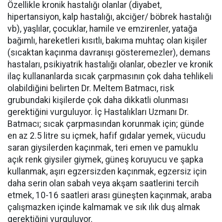
Özellikle kronik hastalığı olanlar (diyabet,
hipertansiyon, kalp hastalığı, akciğer/ böbrek hastalığı
vb), yaşlılar, çocuklar, hamile ve emzirenler, yatağa
bağımlı, hareketleri kısıtlı, bakıma muhtaç olan kişiler
(sıcaktan kaçınma davranışı gösteremezler), demans
hastaları, psikiyatrik hastalığı olanlar, obezler ve kronik
ilaç kullananlarda sıcak çarpmasının çok daha tehlikeli
olabildiğini belirten Dr. Meltem Batmacı, risk
grubundaki kişilerde çok daha dikkatli olunması
gerektiğini vurguluyor. İç Hastalıkları Uzmanı Dr.
Batmacı; sıcak çarpmasından korunmak için; günde
en az 2.5 litre su içmek, hafif gıdalar yemek, vücudu
saran giysilerden kaçınmak, teri emen ve pamuklu
açık renk giysiler giymek, güneş koruyucu ve şapka
kullanmak, aşırı egzersizden kaçınmak, egzersiz için
daha serin olan sabah veya akşam saatlerini tercih
etmek, 10-16 saatleri arası güneşten kaçınmak, araba
çalışmazken içinde kalmamak ve sık ılık duş almak
gerektiğini vurguluyor.