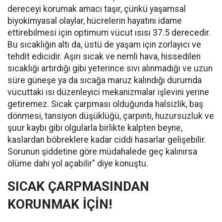
dereceyi korumak amacı taşır, çünkü yaşamsal
biyokimyasal olaylar, hücrelerin hayatını idame
ettirebilmesi için optimum vücut ısısı 37.5 derecedir.
Bu sıcaklığın altı da, üstü de yaşam için zorlayıcı ve
tehdit edicidir. Aşırı sıcak ve nemli hava, hissedilen
sıcaklığı artırdığı gibi yeterince sıvı alınmadığı ve uzun
süre güneşe ya da sıcağa maruz kalındığı durumda
vücuttaki ısı düzenleyici mekanizmalar işlevini yerine
getiremez. Sıcak çarpması olduğunda halsizlik, baş
dönmesi, tansiyon düşüklüğü, çarpıntı, huzursuzluk ve
şuur kaybı gibi olgularla birlikte kalpten beyne,
kaslardan böbreklere kadar ciddi hasarlar gelişebilir.
Sorunun şiddetine göre müdahalede geç kalınırsa
ölüme dahi yol açabilir" diye konuştu.
SICAK ÇARPMASINDAN
KORUNMAK İÇİN!