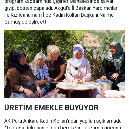
program kapsamında Çiğirler Mahallesinde şalvar
giyip, bostan çapaladı. Akgül’e İl Başkan Yardımcıları
ile Kızılcahamam İlçe Kadın Kolları Başkanı Naime
Gümüş de eşlik etti.
ÜRETİM EMEKLE BÜYÜYOR
AK Parti Ankara Kadın Kolları’ndan yapılan açıklamada
“Toprağa dokunan ellerin bereketini, üretimin gücünü