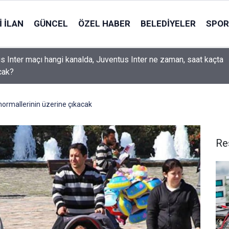
 İLAN
GÜNCEL
ÖZEL HABER
BELEDIYELER
SPOR
s Inter maçı hangi kanalda, Juventus Inter ne zaman, saat kaçta
cak?
normallerinin üzerine çıkacak
Re