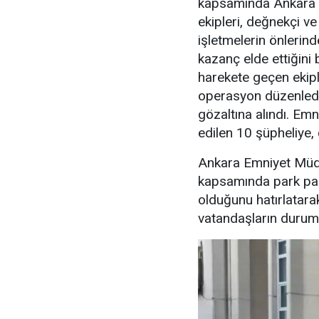
kapsamında Ankara 
ekipleri, değnekçi v
işletmelerin önlerin
kazanç elde ettiğini b
harekete geçen ekipl
operasyon düzenledi
gözaltına alındı. Emn
edilen 10 şüpheliye, 
Ankara Emniyet Müdü
kapsamında park para
olduğunu hatırlatara
vatandaşların durumu