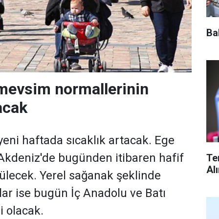
Ba
 mevsim normallerinin
acak
yeni haftada sıcaklık artacak. Ege
 Akdeniz'de bugünden itibaren hafif
Te
Al
rülecek. Yerel sağanak şeklinde
lar ise bugün İç Anadolu ve Batı
i olacak.