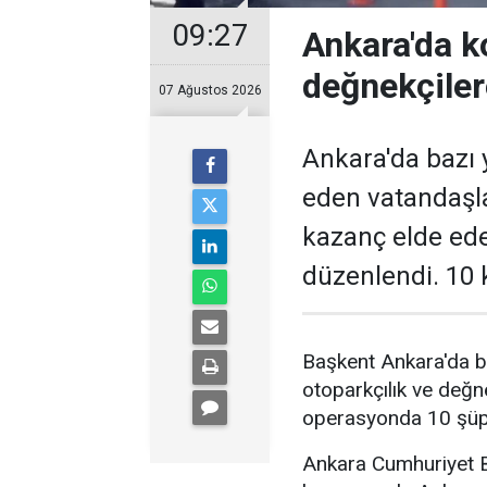
09:27
Ankara'da k
değnekçile
07 Ağustos 2026
Ankara'da bazı y
eden vatandaşl
kazanç elde ed
düzenlendi. 10 k
Başkent Ankara'da b
otoparkçılık ve değne
operasyonda 10 şüphe
Ankara Cumhuriyet Ba