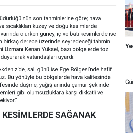
üdürlüğü'nün son tahminlerine göre; hava
ava sıcaklıkları kuzey ve doğu kesimlerde
varında olurken güney, iç ve batı kesimlerde ise
n birkaç derece üzerinde seyredeceği tahmin
Ye
ni Uzmanı Kenan Yüksel, bazı bölgelerde toz
i duyurarak vatandaşları uyardı:
kdeniz'de, salı günü ise Ege Bölgesi'nde hafif
ruz. Bu yönüyle bu bölgelerde hava kalitesinde
Gü
fesinde düşme, yağış anında çamur şeklinde
emleri gibi olumsuzluklara karşı dikkatli ve
ekiyor."
Y KESİMLERDE SAĞANAK