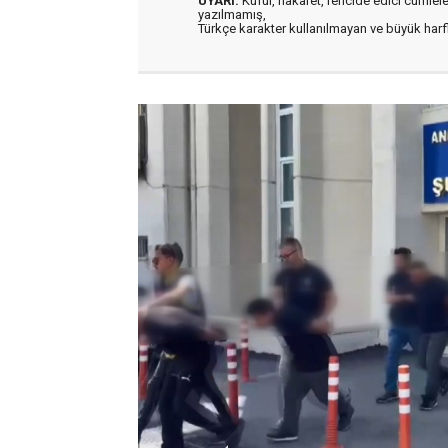
UYARI:
Küfür, hakaret, rencide edici cümleler 
yazılmamış,
Türkçe karakter kullanılmayan ve büyük har