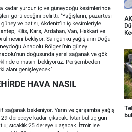
ına kadar yurdun iç ve güneydoğu kesimlerinde
leri görüleceğini belirtti: "Yağışların; pazartesi
AK
güney ve batısı, Akdeniz'in iç kesimleriyle
Dü
antep, Kilis, Kars, Ardahan, Van, Hakkari ve
Ke
örülmesini bekliyor. Salı günkü yağışların Doğu
üneydoğu Anadolu Bölgesi'nin güney
nadolu'nun doğusunda yerel sağanak ve gök
eklinde olmasını bekliyoruz. Perşembeden
tki alanı genişleyecek."
HİRDE HAVA NASIL
Te
if sağanak bekleniyor. Yarın ve çarşamba yağış
bu
k 29 dereceye kadar çıkacak. İstanbul üç gün
lu; sıcaklık 25 dereye ulaşacak. İzmir ise