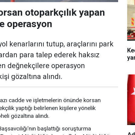
orsan otoparkçılık yapan
re operasyon
ol kenarlarını tutup, araçlarını park
Ke
ardan para talep ederek haksız
ya
en değnekçilere operasyon
işi gözaltına alındı.
azı cadde ve işletmelerin önünde korsan
kçilik yaptığı belirlenen kişilere yönelik
li gözaltına alındı.
şsavcılığı'nın başlattığı soruşturma
Ad