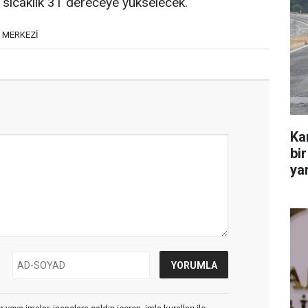
; sıcaklık 31 dereceye yükselecek.
R MERKEZİ
Ka
bir
yar