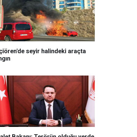
çiören'de seyir halindeki araçta
ngın
alet Bakanı: Terörün olduğu yerde