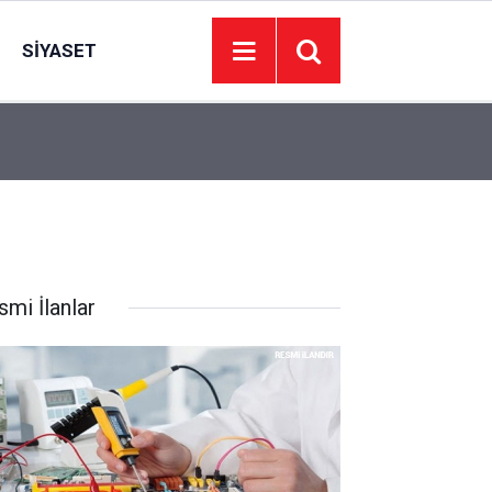
SIYASET
22:14
Tekirdağ’da mezarlıkta bir kişi ölü bulundu
smi İlanlar