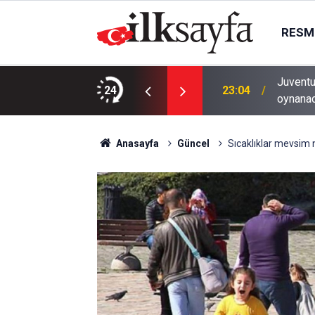
RESMI
Düşünce ve Araştırma Merkezi’ni Keçiören’de
Juventu
24
23:04
oynana
Anasayfa
Güncel
Sıcaklıklar mevsim 