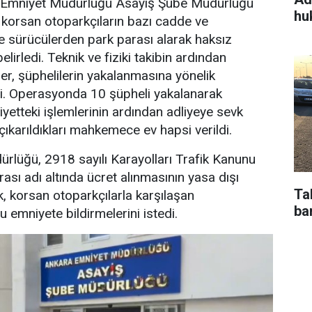
Emniyet Müdürlüğü Asayiş Şube Müdürlüğü
hu
e korsan otoparkçıların bazı cadde ve
de sürücülerden park parası alarak haksız
elirledi. Teknik ve fiziki takibin ardından
er, şüphelilerin yakalanmasına yönelik
. Operasyonda 10 şüpheli yakalanarak
iyetteki işlemlerinin ardından adliyeye sevk
çıkarıldıkları mahkemece ev hapsi verildi.
rlüğü, 2918 sayılı Karayolları Trafik Kanunu
sı adı altında ücret alınmasının yasa dışı
Ta
k, korsan otoparkçılarla karşılaşan
bar
 emniyete bildirmelerini istedi.