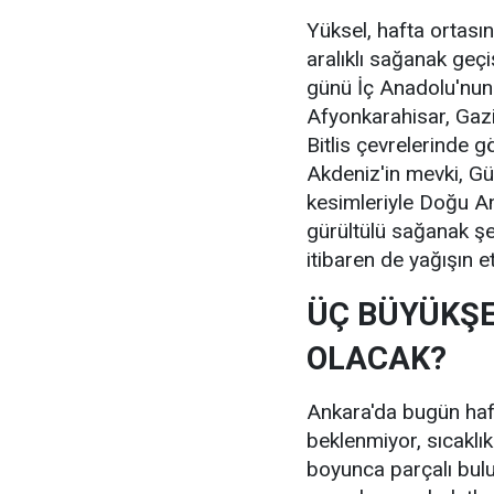
Yüksel, hafta ortas
aralıklı sağanak geçiş
günü İç Anadolu'nun 
Afyonkarahisar, Gazi
Bitlis çevrelerinde g
Akdeniz'in mevki, G
kesimleriyle Doğu A
gürültülü sağanak ş
itibaren de yağışın e
ÜÇ BÜYÜKŞE
OLACAK?
Ankara'da bugün haf
beklenmiyor, sıcaklı
boyunca parçalı bulut