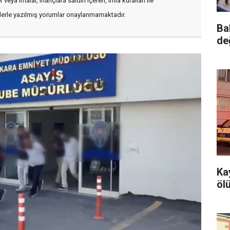
veya imalar, inançlara saldırı içeren, imla kuralları ile
flerle yazılmış yorumlar onaylanmamaktadır.
Ba
de
Ka
öl