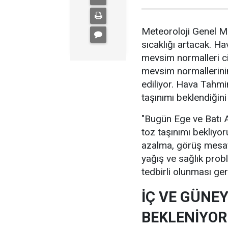
Meteoroloji Genel M
sıcaklığı artacak. H
mevsim normalleri ci
mevsim normallerini
ediliyor. Hava Tahmi
taşınımı beklendiğin
"Bugün Ege ve Batı A
toz taşınımı bekliyo
azalma, görüş mesa
yağış ve sağlık probl
tedbirli olunması ger
İÇ VE GÜNE
BEKLENİYOR