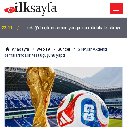
u
23:11
Uludağ'da çıkan orman yangınına müdahale sürüyor
Anasayfa
Web Tv
Güncel
SİHA'lar Akdeniz
semalarında ilk test uçuşunu yaptı