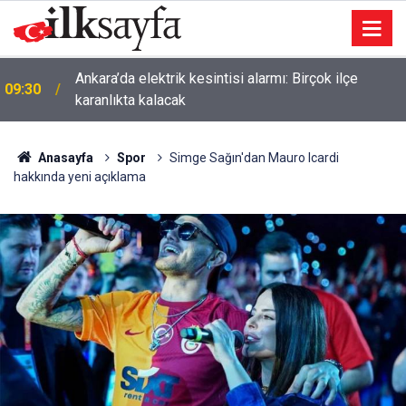
09:16
Devrim Özkan’dan yürek yakan haber
Anasayfa
Spor
Simge Sağın'dan Mauro Icardi
hakkında yeni açıklama