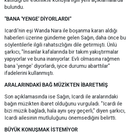
katıldığı bir etkinlikte konuyla ilgili yeni açıklamalarda
bulundu.
"BANA 'YENGE' DİYORLARDI"
Icardi'nin eşi Wanda Nara ile boşanma kararı aldığı
haberleri üzerine gündeme gelen Sağın, daha önce bu
söylentilerle ilgili rahatsızlığını dile getirmişti. Ünlü
şarkıcı, "İnsanlar kafalarında bir takım yakıştırmalar
yapıyorlar ve buna inanıyorlar. Evli olmasına rağmen
bana 'yenge' diyorlardı, iyice durumu abarttılar"
ifadelerini kullanmıştı.
ARALARINDAKİ BAĞ MÜZİKTEN İBARETMİŞ
Son açıklamasında ise Sağın, Icardi ile aralarındaki
bağın müzikten ibaret olduğunu vurguladı. "Icardi ile
bizi müzik bağladı, hala aynı şey geçerli," diyen şarkıcı,
Icardi ailesinin mutluluğunu önemsediğini belirtti.
BÜYÜK KONUŞMAK İSTEMİYOR