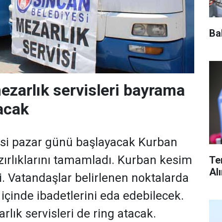
Ba
ezarlık servisleri bayrama
tacak
esi pazar günü başlayacak Kurban
zırlıklarını tamamladı. Kurban kesim
Te
Al
di. Vatandaşlar belirlenen noktalarda
içinde ibadetlerini eda edebilecek.
lık servisleri de ring atacak.