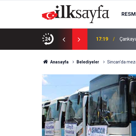
RESMI
ma bugün kimin maçı var, hangi kanalda?
24
17:19
Çankaya
Anasayfa
Belediyeler
Sincan'da mezar