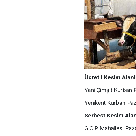
Ücretli Kesim Alanl
Yeni Çimşit Kurban 
Yenikent Kurban Paz
Serbest Kesim Alan
G.O.P Mahallesi Paza