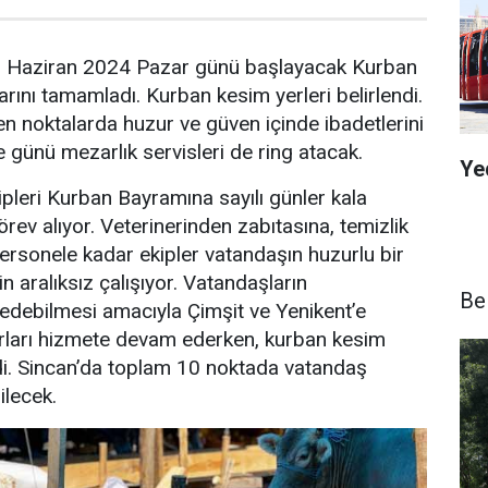
6 Haziran 2024 Pazar günü başlayacak Kurban
larını tamamladı. Kurban kesim yerleri belirlendi.
en noktalarda huzur ve güven içinde ibadetlerini
e günü mezarlık servisleri de ring atacak.
Ye
ipleri Kurban Bayramına sayılı günler kala
ev alıyor. Veterinerinden zabıtasına, temizlik
ersonele kadar ekipler vatandaşın huzurlu bir
 aralıksız çalışıyor. Vatandaşların
Be
n edebilmesi amacıyla Çimşit ve Yenikent’e
rları hizmete devam ederken, kurban kesim
ndi. Sincan’da toplam 10 noktada vatandaş
ilecek.