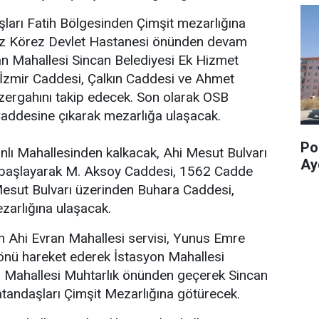
aşları Fatih Bölgesinden Çimşit mezarlığına
fiz Körez Devlet Hastanesi önünden devam
an Mahallesi Sincan Belediyesi Ek Hizmet
 İzmir Caddesi, Çalkın Caddesi ve Ahmet
ergahını takip edecek. Son olarak OSB
Caddesine çıkarak mezarlığa ulaşacak.
Pol
lı Mahallesinden kalkacak, Ahi Mesut Bulvarı
Ay
başlayarak M. Aksoy Caddesi, 1562 Cadde
Mesut Bulvarı üzerinden Buhara Caddesi,
zarlığına ulaşacak.
n Ahi Evran Mahallesi servisi, Yunus Emre
 önü hareket ederek İstasyon Mahallesi
an Mahallesi Muhtarlık önünden geçerek Sincan
atandaşları Çimşit Mezarlığına götürecek.