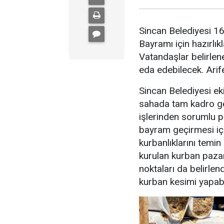
Sincan Belediyesi 1
Bayramı için hazırlık
Vatandaşlar belirlen
eda edebilecek. Arif
Sincan Belediyesi ek
sahada tam kadro gör
işlerinden sorumlu p
bayram geçirmesi için
kurbanlıklarını temi
kurulan kurban paza
noktaları da belirle
kurban kesimi yapab