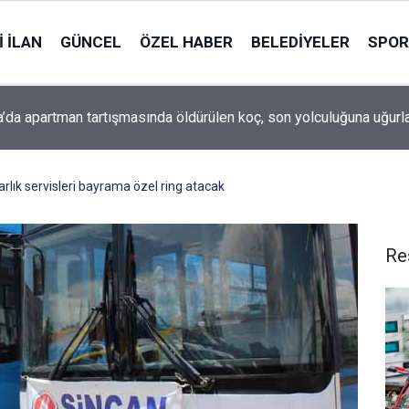
 İLAN
GÜNCEL
ÖZEL HABER
BELEDIYELER
SPOR
’da apartman tartışmasında öldürülen koç, son yolculuğuna uğurl
lık servisleri bayrama özel ring atacak
Re