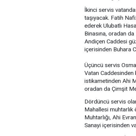
İkinci servis vatand
taşıyacak. Fatih Na
ederek Ulubatlı Has
Binasına, oradan da
Andiçen Caddesi güz
içerisinden Buhara 
Üçüncü servis Osman
Vatan Caddesinden 
istikametinden Ahi 
oradan da Çimşit Me
Dördüncü servis ola
Mahallesi muhtarlık
Muhtarlığı, Ahi Evr
Sanayi içerisinden v