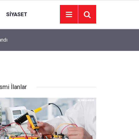
SIYASET
andı
17:18
İletişim Başkanı Duran: Mekke Anlaşması tarihi b
smi İlanlar