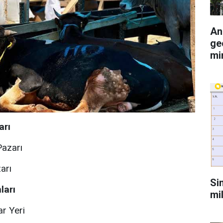
An
ge
mi
arı
Pazarı
arı
Si
ları
mi
r Yeri