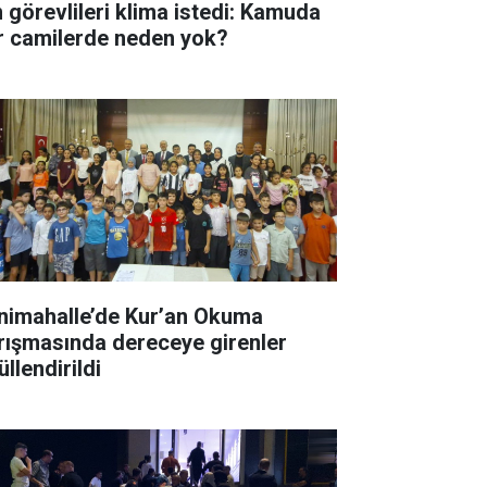
n görevlileri klima istedi: Kamuda
r camilerde neden yok?
nimahalle’de Kur’an Okuma
rışmasında dereceye girenler
llendirildi