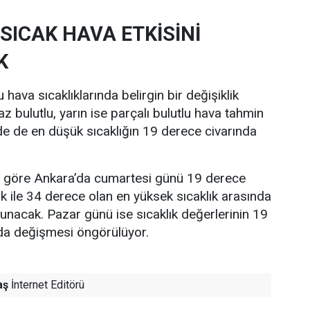
SICAK HAVA ETKİSİNİ
K
hava sıcaklıklarında belirgin bir değişiklik
z bulutlu, yarın ise parçalı bulutlu hava tahmin
nde de en düşük sıcaklığın 19 derece civarında
re göre Ankara’da cumartesi günü 19 derece
ık ile 34 derece olan en yüksek sıcaklık arasında
lunacak. Pazar günü ise sıcaklık değerlerinin 19
nda değişmesi öngörülüyor.
aş
İnternet Editörü