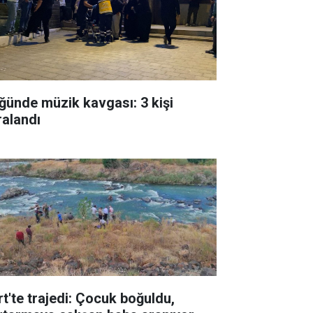
ğünde müzik kavgası: 3 kişi
ralandı
rt'te trajedi: Çocuk boğuldu,