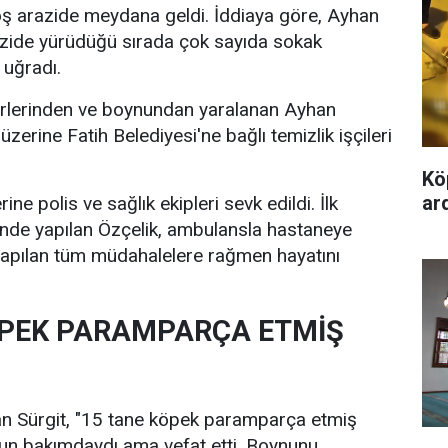
 arazide meydana geldi. İddiaya göre, Ayhan
azide yürüdüğü sırada çok sayıda sokak
 uğradı.
erlerinden ve boynundan yaralanan Ayhan
üzerine Fatih Belediyesi'ne bağlı temizlik işçileri
Kö
ard
ine polis ve sağlık ekipleri sevk edildi. İlk
inde yapılan Özçelik, ambulansla hastaneye
 yapılan tüm müdahalelere rağmen hayatını
ÖPEK PARAMPARÇA ETMİŞ
han Sürgit, "15 tane köpek paramparça etmiş
un bakımdaydı ama vefat etti. Boynunu