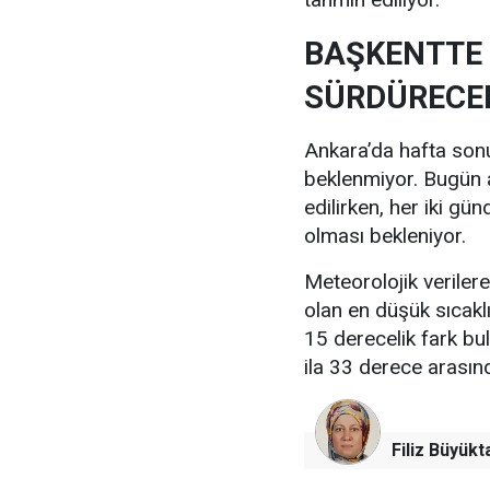
BAŞKENTTE 
SÜRDÜRECE
Ankara’da hafta sonu 
beklenmiyor. Bugün a
edilirken, her iki gü
olması bekleniyor.
Meteorolojik verile
olan en düşük sıcakl
15 derecelik fark bu
ila 33 derece arası
Filiz Büyükt