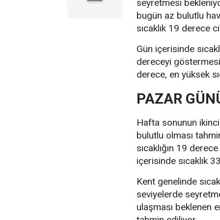
seyretmesi bekleniyo
bugün az bulutlu ha
sıcaklık 19 derece c
Gün içerisinde sıcak
dereceyi göstermesi 
derece, en yüksek sı
PAZAR GÜNÜ
Hafta sonunun ikinc
bulutlu olması tahmi
sıcaklığın 19 derece
içerisinde sıcaklık 
Kent genelinde sıcak
seviyelerde seyretm
ulaşması beklenen e
tahmin ediliyor.