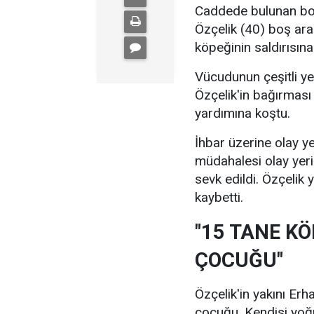
Caddede bulunan boş
Özçelik (40) boş ar
köpeğinin saldırısına
Vücudunun çeşitli y
Özçelik'in bağırması 
yardımına koştu.
İhbar üzerine olay yer
müdahalesi olay yer
sevk edildi. Özçelik
kaybetti.
"15 TANE K
ÇOCUĞU"
Özçelik'in yakını Er
çocuğu. Kendisi yoğ