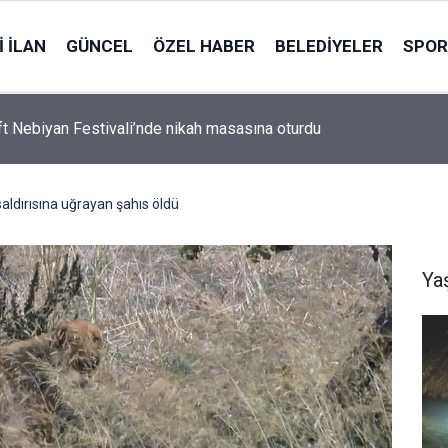
 İLAN
GÜNCEL
ÖZEL HABER
BELEDIYELER
SPOR
ft Nebiyan Festivali’nde nikah masasına oturdu
aldırısına uğrayan şahıs öldü
Ya