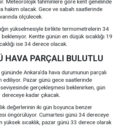
r. Meteorolojik tahminlere göre kent genelinde
va hakim olacak. Gece ve sabah saatlerinde
ivarında ölçülecek.
lığın yükselmesiyle birlikte termometrelerin 34
bekleniyor. Kentte günün en düşük sıcaklığı 19
caklığı ise 34 derece olacak.
 HAVA PARÇALI BULUTLU
i gününde Ankara’da hava durumunun parçalı
n ediliyor. Pazar günü gece saatlerinde
 seviyesinde gerçekleşmesi beklenirken, gün
33 dereceye kadar çıkacak.
lık değerlerinin iki gün boyunca benzer
esi öngörülüyor. Cumartesi günü 34 dereceye
n yüksek sıcaklık, pazar günü 33 derece olarak