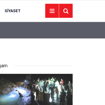
SIYASET
Sağlık kontrolüne götürüldüğü hastanede vurulan
21:01
kaybetti
şam