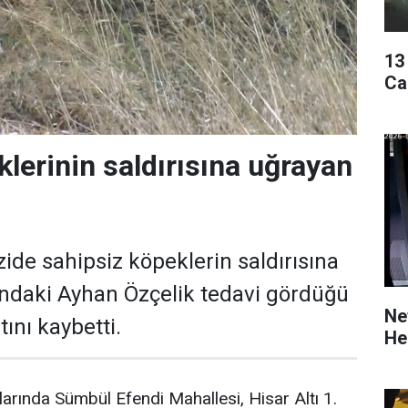
13
Ca
lerinin saldırısına uğrayan
zide sahipsiz köpeklerin saldırısına
ndaki Ayhan Özçelik tedavi gördüğü
Ne
ını kaybetti.
He
larında Sümbül Efendi Mahallesi, Hisar Altı 1.