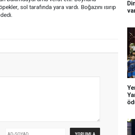
Di
ekler, sol tarafında yara vardı. Boğazını ısırıp
va
dedi.
Ye
Ya
ödü