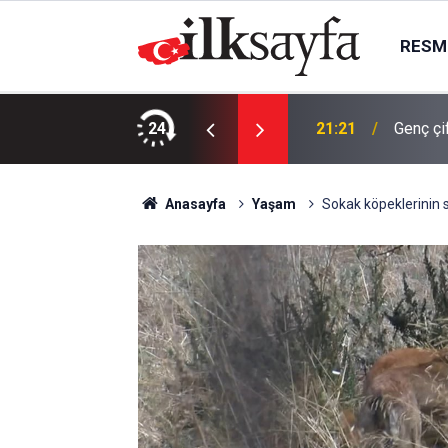
RESMI
24
21:21
Genç çi
Anasayfa
Yaşam
Sokak köpeklerinin s