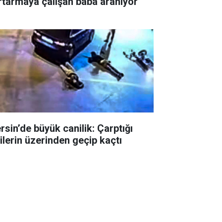
rtarmaya çalışan baba aranıyor
rsin’de büyük canilik: Çarptığı
şilerin üzerinden geçip kaçtı