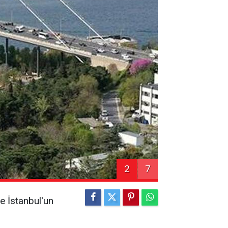
2
7
e İstanbul'un