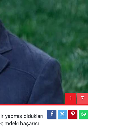
1
7
ir yapmış oldukları
eçimdeki başarısı