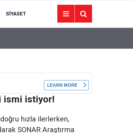
SIYASET
08:12
Siyaset, diplomasi ve sporda hareketli gün
 ismi istiyor!
doğru hızla ilerlerken,
olarak SONAR Araştırma