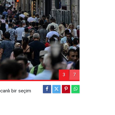
3
7
ecanlı bir seçim