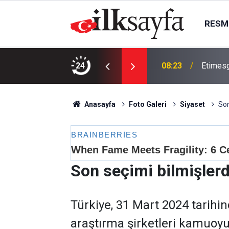
RESMI
örecek: Hafta başında dereceler geriliyor
24
08:23
Etimesg
Anasayfa
Foto Galeri
Siyaset
Son
Son seçimi bilmişlerdi
Türkiye, 31 Mart 2024 tarihin
araştırma şirketleri kamuoy