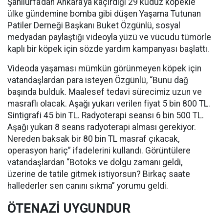
Şanlıurfa’dan Ankara’ya kaçırdığı 29 kuduz köpekle
ülke gündemine bomba gibi düşen Yaşama Tutunan
Patiler Derneği Başkanı Buket Özgünlü, sosyal
medyadan paylaştığı videoyla yüzü ve vücudu tümörle
kaplı bir köpek için sözde yardım kampanyası başlattı.
Videoda yaşaması mümkün görünmeyen köpek için
vatandaşlardan para isteyen Özgünlü, “Bunu dağ
başında bulduk. Maalesef tedavi sürecimiz uzun ve
masraflı olacak. Aşağı yukarı verilen fiyat 5 bin 800 TL.
Sintigrafi 45 bin TL. Radyoterapi seansı 6 bin 500 TL.
Aşağı yukarı 8 seans radyoterapi alması gerekiyor.
Nereden baksak bir 80 bin TL masraf çıkacak,
operasyon hariç” ifadelerini kullandı. Görüntülere
vatandaşlardan “Botoks ve dolgu zamanı geldi,
üzerine de tatile gitmek istiyorsun? Birkaç saate
hallederler sen canını sıkma” yorumu geldi.
ÖTENAZİ UYGUNDUR