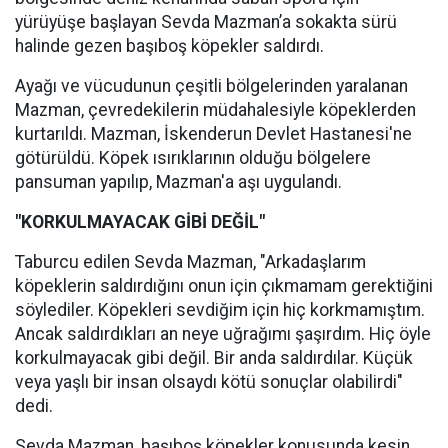
yürüyüşe başlayan Sevda Mazman’a sokakta sürü
halinde gezen başıboş köpekler saldırdı.
Ayağı ve vücudunun çeşitli bölgelerinden yaralanan
Mazman, çevredekilerin müdahalesiyle köpeklerden
kurtarıldı. Mazman, İskenderun Devlet Hastanesi'ne
götürüldü. Köpek ısırıklarının olduğu bölgelere
pansuman yapılıp, Mazman'a aşı uygulandı.
"KORKULMAYACAK GİBİ DEĞİL"
Taburcu edilen Sevda Mazman, "Arkadaşlarım
köpeklerin saldırdığını onun için çıkmamam gerektiğini
söylediler. Köpekleri sevdiğim için hiç korkmamıştım.
Ancak saldırdıkları an neye uğrağımı şaşırdım. Hiç öyle
korkulmayacak gibi değil. Bir anda saldırdılar. Küçük
veya yaşlı bir insan olsaydı kötü sonuçlar olabilirdi"
dedi.
Sevda Mazman, başıboş köpekler konusunda kesin