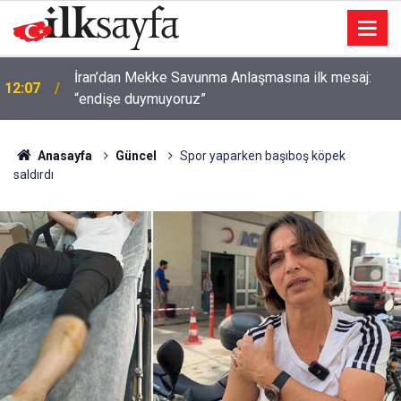
İran’dan Mekke Savunma Anlaşmasına ilk mesaj:
12:07
“endişe duymuyoruz”
Anasayfa
Güncel
Spor yaparken başıboş köpek
saldırdı