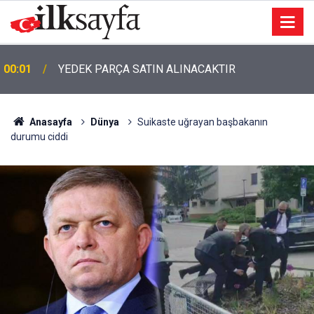
00:01
TEMİZLİK MALZEMESİ SATIN ALINACAKTIR
Anasayfa
Dünya
Suikaste uğrayan başbakanın
durumu ciddi