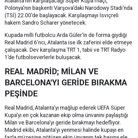
Atalanta'nın karşılaşacağı Süper Kupa maçı,
Polonya'nın başkenti Varşova'daki Narodowy Stadı'nda
(TSİ) 22.00'de başlayacak. Karşılaşmayı İsviçreli
hakem Sandro Scharer yönetecek.
Kupada milli futbolcu Arda Güler'in de forma giydiği
Real Madrid 6'ncı, Atalanta ise ilk zaferini elde etmeye
çalışacak. Dev karşılaşma TRT 1, tabii ve TRT Radyo
1’de futbolseverlerle buluşacak.
REAL MADRİD; MİLAN VE
BARCELONA'YI GERİDE BIRAKMA
PEŞİNDE
Real Madrid, Atalanta'yı mağlup ederek UEFA Süper
Kupa'yı en çok kazanan ekip olma ünvanını paylaştığı
Milan ve Barcelona'yı geride bırakmayı hedefliyor.
Madrid ekibi, Atalanta'yı yenmesi halinde kupayı en
fazla müzesine götüren ekip ünvanını tek başına ele