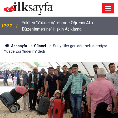
Yök'ten "Yükseköğretimde Öğrenci Affı
17:37
Düzenlemesine" İlişkin Açıklama:
Kahramankazan'da Çıkan Arazi Yangınları
17:27
Söndürüldü
Anasayfa
Güncel
Suriyeliler geri dönmek istemiyor:
Yüzde 2'si "Giderim" dedi