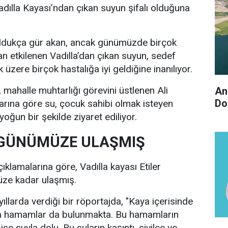
adılla Kayası’ndan çıkan suyun şifalı olduğuna
 oldukça gür akan, ancak günümüzde birçok
an etkilenen Vadılla’dan çıkan suyun, sedef
 üzere birçok hastalığa iyi geldiğine inanılıyor.
ahalle muhtarlığı görevini üstlenen Ali
An
Do
rına göre su, çocuk sahibi olmak isteyen
yoğun bir şekilde ziyaret ediliyor.
 GÜNÜMÜZE ULAŞMIŞ
klamalarına göre, Vadılla kayası Etiler
e kadar ulaşmış.
llarda verdiği bir röportajda, "Kaya içerisinde
ra hamamlar da bulunmakta. Bu hamamların
se suyla dolu. Bu suların kaşıntı, sivilce ve