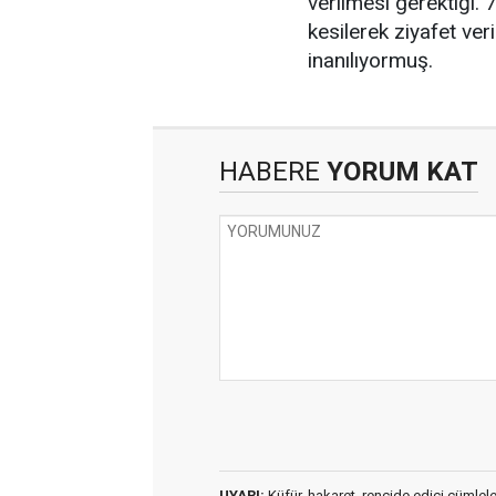
verilmesi gerektiği. 
kesilerek ziyafet ver
inanılıyormuş.
HABERE
YORUM KAT
UYARI:
Küfür, hakaret, rencide edici cümleler 