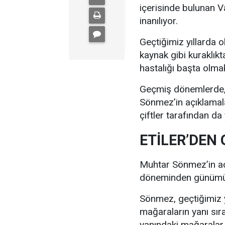
içerisinde bulunan V
inanılıyor.
Geçtiğimiz yıllarda
kaynak gibi kuraklıkt
hastalığı başta olmak
Geçmiş dönemlerde, m
Sönmez’in açıklamala
çiftler tarafından da 
ETİLER’DEN
Muhtar Sönmez’in açı
döneminden günümüz
Sönmez, geçtiğimiz yı
mağaraların yanı sı
yanındaki mağaralar i