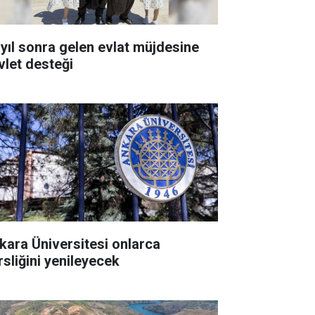
 yıl sonra gelen evlat müjdesine
vlet desteği
kara Üniversitesi onlarca
rsliğini yenileyecek