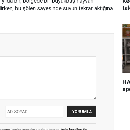
7 yılda bir, bölgede bir büyükbaş hayvan
Ke
ta
ilirken, bu şölen sayesinde suyun tekrar aktığına
HA
sp
veya imalar, inançlara saldırı içeren, imla kuralları ile