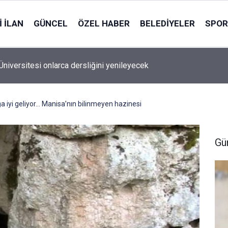
 İLAN
GÜNCEL
ÖZEL HABER
BELEDIYELER
SPOR
Üniversitesi onlarca dersliğini yenileyecek
a iyi geliyor… Manisa’nın bilinmeyen hazinesi
Gü