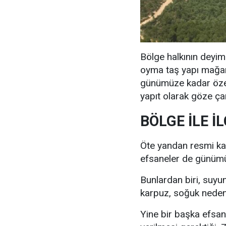
Bölge halkının deyimi
oyma taş yapı mağara
günümüze kadar özell
yapıt olarak göze ça
BÖLGE İLE İ
Öte yandan resmi kay
efsaneler de günüm
Bunlardan biri, suyun
karpuz, soğuk nedeni
Yine bir başka efsan