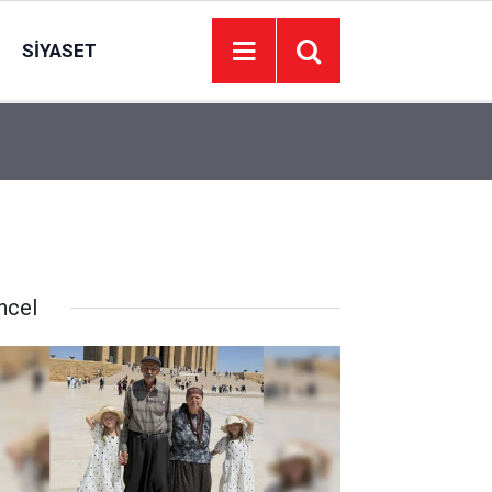
SIYASET
15:30
Ankara’nın barajlarında son durum: Doluluk yüzde
ncel