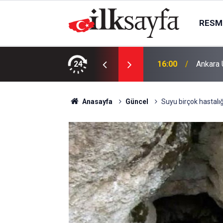
RESMI
ine devlet desteği
24
16:00
Ankara 
Anasayfa
Güncel
Suyu birçok hastalığ