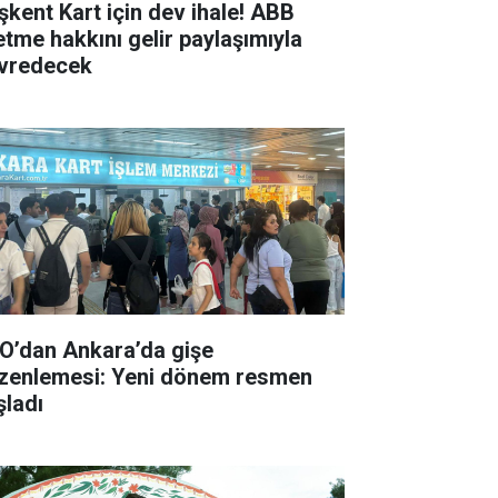
şkent Kart için dev ihale! ABB
letme hakkını gelir paylaşımıyla
vredecek
O’dan Ankara’da gişe
zenlemesi: Yeni dönem resmen
şladı