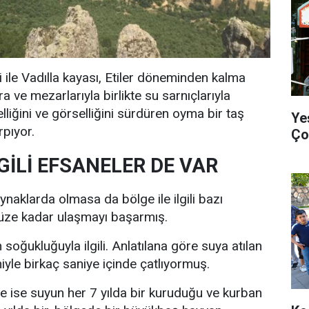
 ile Vadılla kayası, Etiler döneminden kalma
 ve mezarlarıyla birlikte su sarnıçlarıyla
iğini ve görselliğini sürdüren oyma bir taş
Ye
rpıyor.
Ço
LGİLİ EFSANELER DE VAR
naklarda olmasa da bölge ile ilgili bazı
üze kadar ulaşmayı başarmış.
 soğukluğuyla ilgili. Anlatılana göre suya atılan
yle birkaç saniye içinde çatlıyormuş.
e ise suyun her 7 yılda bir kuruduğu ve kurban