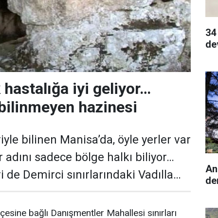
34
de
hastalığa iyi geliyor…
bilinmeyen hazinesi
yle bilinen Manisa’da, öyle yerler var
 adını sadece bölge halkı biliyor…
An
i de Demirci sınırlarındaki Vadılla…
de
çesine bağlı Danışmentler Mahallesi sınırları