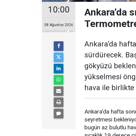
10:00
Ankara’da s
Termometre
08 Ağustos 2026
Ankara’da hafta
sürdürecek. Baş
gökyüzü bekleni
yükselmesi öngö
hava ile birlikt
Ankara’da hafta sonu
seyretmesi bekleniyo
bugün az bulutlu ha
sıcaklık 19 derece c