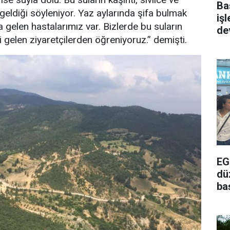
Ba
 geldiği söyleniyor. Yaz aylarında şifa bulmak
iş
na gelen hastalarımız var. Bizlerde bu suların
de
ni gelen ziyaretçilerden öğreniyoruz.” demişti.
EG
dü
ba