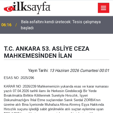
Bala asfaltını kendi üretecek: Tesis çalışmaya
06:16
başladı
T.C. ANKARA 53. ASLİYE CEZA
MAHKEMESİNDEN İLAN
Yayın Tarihi:
13 Haziran 2026 Cumartesi 00:01
ESAS NO :2025/296
KARAR NO :2026/239 Mahkememizin yukarıda esas ve karar numarası
yazılı 07.04.2026 tarihli ilamı ile Herkesin Girebileceği Bir Yerde
Bırakılmakla Birlikte Kilitlenmek Suretiyle Hırsızlık, İşyeri
Dokunulmazlığını İhlal Etme suçlarından Sanık Serdal ZORBA'nın
üzerine atılı Bina İçerisinde Muhafaza Altına Alınmış Eşya Hakkında
Hırsızlık suçunu işlediği sabit görülmekle atılı suçtan eylemine uyan