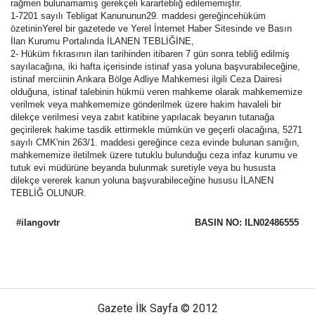
rağmen bulunamamış gerekçeli karartebliğ edilememiştir.
1-7201 sayılı Tebligat Kanununun29. maddesi gereğincehüküm
özetininYerel bir gazetede ve Yerel İnternet Haber Sitesinde ve Basın
İlan Kurumu Portalında İLANEN TEBLİĞİNE,
2- Hüküm fıkrasının ilan tarihinden itibaren 7 gün sonra tebliğ edilmiş
sayılacağına, iki hafta içerisinde istinaf yasa yoluna başvurabileceğine,
istinaf merciinin Ankara Bölge Adliye Mahkemesi ilgili Ceza Dairesi
olduğuna, istinaf talebinin hükmü veren mahkeme olarak mahkememize
verilmek veya mahkememize gönderilmek üzere hakim havaleli bir
dilekçe verilmesi veya zabıt katibine yapılacak beyanın tutanağa
geçirilerek hakime tasdik ettirmekle mümkün ve geçerli olacağına, 5271
sayılı CMK'nin 263/1. maddesi gereğince ceza evinde bulunan sanığın,
mahkememize iletilmek üzere tutuklu bulunduğu ceza infaz kurumu ve
tutuk evi müdürüne beyanda bulunmak suretiyle veya bu hususta
dilekçe vererek kanun yoluna başvurabileceğine hususu İLANEN
TEBLİĞ OLUNUR.
#ilangovtr
BASIN NO: ILN02486555
Gazete İlk Sayfa © 2012