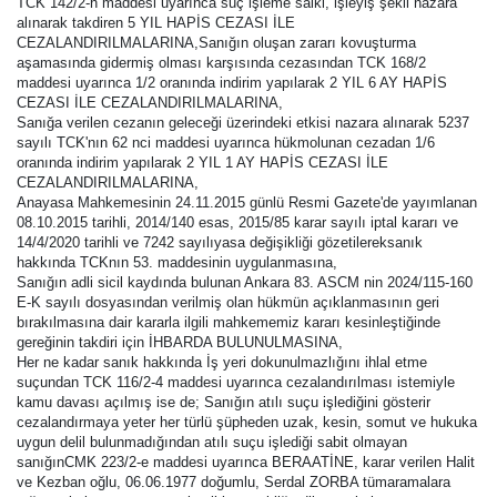
TCK 142/2-h maddesi uyarınca suç işleme saiki, işleyiş şekli nazara
alınarak takdiren 5 YIL HAPİS CEZASI İLE
CEZALANDIRILMALARINA,Sanığın oluşan zararı kovuşturma
aşamasında gidermiş olması karşısında cezasından TCK 168/2
maddesi uyarınca 1/2 oranında indirim yapılarak 2 YIL 6 AY HAPİS
CEZASI İLE CEZALANDIRILMALARINA,
Sanığa verilen cezanın geleceği üzerindeki etkisi nazara alınarak 5237
sayılı TCK'nın 62 nci maddesi uyarınca hükmolunan cezadan 1/6
oranında indirim yapılarak 2 YIL 1 AY HAPİS CEZASI İLE
CEZALANDIRILMALARINA,
Anayasa Mahkemesinin 24.11.2015 günlü Resmi Gazete'de yayımlanan
08.10.2015 tarihli, 2014/140 esas, 2015/85 karar sayılı iptal kararı ve
14/4/2020 tarihli ve 7242 sayılıyasa değişikliği gözetilereksanık
hakkında TCKnın 53. maddesinin uygulanmasına,
Sanığın adli sicil kaydında bulunan Ankara 83. ASCM nin 2024/115-160
E-K sayılı dosyasından verilmiş olan hükmün açıklanmasının geri
bırakılmasına dair kararla ilgili mahkememiz kararı kesinleştiğinde
gereğinin takdiri için İHBARDA BULUNULMASINA,
Her ne kadar sanık hakkında İş yeri dokunulmazlığını ihlal etme
suçundan TCK 116/2-4 maddesi uyarınca cezalandırılması istemiyle
kamu davası açılmış ise de; Sanığın atılı suçu işlediğini gösterir
cezalandırmaya yeter her türlü şüpheden uzak, kesin, somut ve hukuka
uygun delil bulunmadığından atılı suçu işlediği sabit olmayan
sanığınCMK 223/2-e maddesi uyarınca BERAATİNE, karar verilen Halit
ve Kezban oğlu, 06.06.1977 doğumlu, Serdal ZORBA tümaramalara