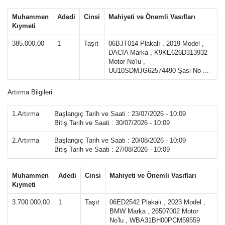
Muhammen
Adedi
Cinsi
Mahiyeti ve Önemli Vasıfları
Kıymeti
385.000,00
1
Taşıt
06BJT014 Plakalı , 2019 Model ,
DACIA Marka , K9KE626D313932
Motor No'lu ,
UU10SDMJG62574490 Şasi No ...
Artırma Bilgileri
1.Artırma
Başlangıç Tarih ve Saati : 23/07/2026 - 10:09
Bitiş Tarih ve Saati : 30/07/2026 - 10:09
2.Artırma
Başlangıç Tarih ve Saati : 20/08/2026 - 10:09
Bitiş Tarih ve Saati : 27/08/2026 - 10:09
Muhammen
Adedi
Cinsi
Mahiyeti ve Önemli Vasıfları
Kıymeti
3.700.000,00
1
Taşıt
06ED2542 Plakalı , 2023 Model ,
BMW Marka , 26507002 Motor
No'lu , WBA31BH00PCM59559