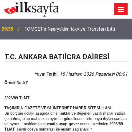
09:35
FOMGET'e Nijerya'dan takviye: Transferi bitti
T.C. ANKARA BATIİCRA DAİRESİ
Yayın Tarihi:
15 Haziran 2026 Pazartesi 00:01
Örnek No:54*
2026/89 TLMT.
TAŞINIRIN GAZETE VEYA İNTERNET HABER SİTESİ İLANI
Bir borçtan dolayı aşağıda cins, miktar ve değerleri yazılı mallar satışa
çıkarılmış olup mahcuzun ayrıntılı görsellerine, artırmaya ilişkin şartlara
ve ayrıntılı açıklamalara
esatis.uyap.gov.tr
adresi üzerinden
2026/89
TLMT.
sayılı dosya numarası ile erişim sağlanabilir.