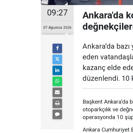
09:27
Ankara'da k
değnekçile
07 Ağustos 2026
Ankara'da bazı y
eden vatandaşl
kazanç elde ed
düzenlendi. 10 k
Başkent Ankara'da b
otoparkçılık ve değne
operasyonda 10 şüphe
Ankara Cumhuriyet Ba