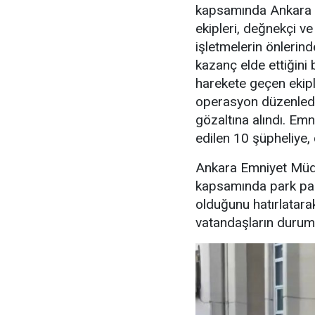
kapsamında Ankara 
ekipleri, değnekçi v
işletmelerin önlerin
kazanç elde ettiğini b
harekete geçen ekipl
operasyon düzenledi
gözaltına alındı. Emn
edilen 10 şüpheliye, 
Ankara Emniyet Müdü
kapsamında park para
olduğunu hatırlatara
vatandaşların durumu