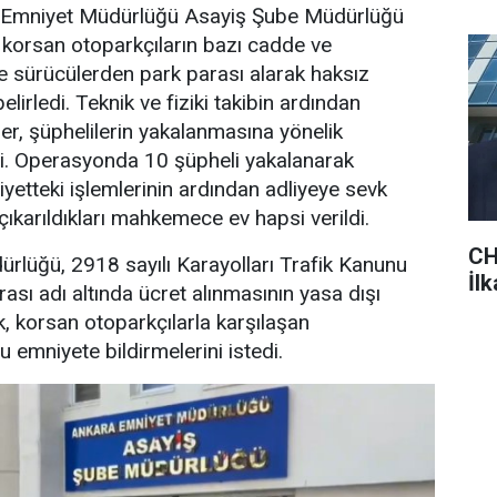
Emniyet Müdürlüğü Asayiş Şube Müdürlüğü
e korsan otoparkçıların bazı cadde ve
de sürücülerden park parası alarak haksız
elirledi. Teknik ve fiziki takibin ardından
er, şüphelilerin yakalanmasına yönelik
. Operasyonda 10 şüpheli yakalanarak
iyetteki işlemlerinin ardından adliyeye sevk
çıkarıldıkları mahkemece ev hapsi verildi.
CH
rlüğü, 2918 sayılı Karayolları Trafik Kanunu
İl
sı adı altında ücret alınmasının yasa dışı
k, korsan otoparkçılarla karşılaşan
 emniyete bildirmelerini istedi.