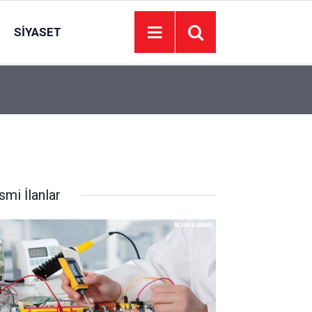
SIYASET
19:00
Kavşakta iki otomobil çarpıştı: 1 ölü, 5 yaralı
smi İlanlar