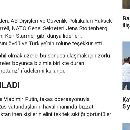
Ba
n, AB Dışişleri ve Güvenlik Politikaları Yüksek
il
rrell, NATO Genel Sekreteri Jens Stoltenberg
ı Keir Starmer gibi dünya liderleri,
nı övdü ve Türkiye'nin rolüne teşekkür etti.
ahil olmak üzere, bu sonuca ulaşmak için zorlu
eler boyunca bizimle birlikte duran
ttarız" ifadelerini kullandı.
ILADI
ı Vladimir Putin, takas operasyonuyla
Kav
5 y
s vatandaşlarını havalimanında bizzat
ktan inen kişilerin elini tek tek sıktığı görüntüler