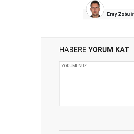
Eray Zobu
İn
HABERE
YORUM KAT