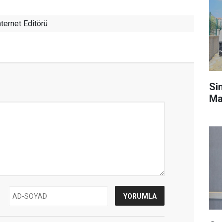
ternet Editörü
Si
Ma