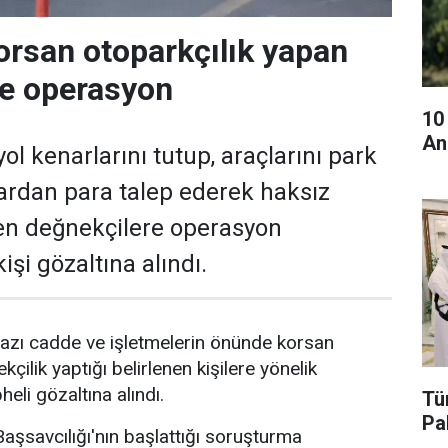
orsan otoparkçılık yapan
re operasyon
10
An
ol kenarlarını tutup, araçlarını park
ardan para talep ederek haksız
en değnekçilere operasyon
işi gözaltına alındı.
azı cadde ve işletmelerin önünde korsan
kçilik yaptığı belirlenen kişilere yönelik
li gözaltına alındı.
Tü
Pa
şsavcılığı'nın başlattığı soruşturma