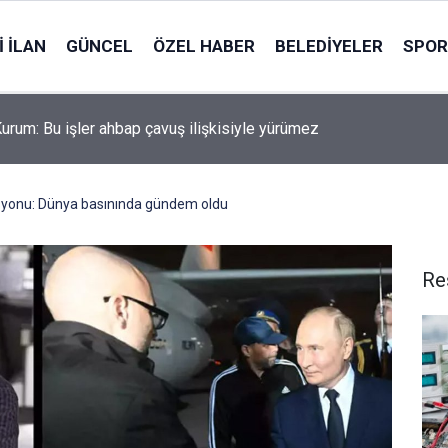
 İLAN
GÜNCEL
ÖZEL HABER
BELEDIYELER
SPOR
urum: Bu işler ahbap çavuş ilişkisiyle yürümez
syonu: Dünya basınında gündem oldu
Re