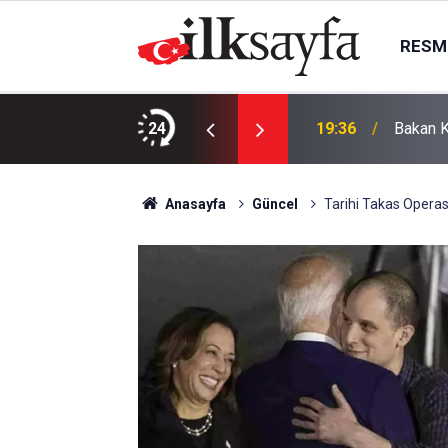
RESMI
ıklandı mı? 7 Ağustos Cuma On Numara çekiliş
24
19:36
Bakan K
Anasayfa
Güncel
Tarihi Takas Opera