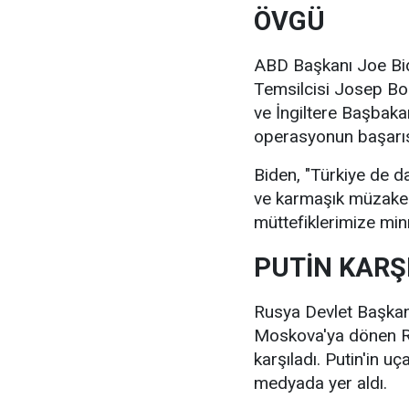
ÖVGÜ
ABD Başkanı Joe Bide
Temsilcisi Josep Bo
ve İngiltere Başbakan
operasyonun başarısı
Biden, "Türkiye de d
ve karmaşık müzaker
müttefiklerimize minne
PUTİN KARŞ
Rusya Devlet Başkan
Moskova'ya dönen Ru
karşıladı. Putin'in uça
medyada yer aldı.