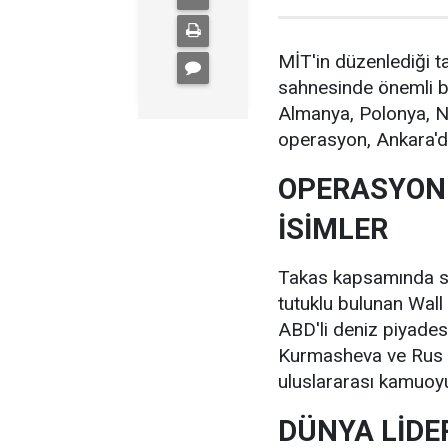
MİT'in düzenlediği t
sahnesinde önemli bi
Almanya, Polonya, N
operasyon, Ankara'd
OPERASYONU
İSİMLER
Takas kapsamında se
tutuklu bulunan Wall
ABD'li deniz piyade
Kurmasheva ve Rus m
uluslararası kamuoyun
DÜNYA LİDE