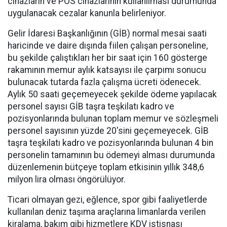
cihazların ve POS cihazlarının kullanılması durumunda
uygulanacak cezalar kanunla belirleniyor.
Gelir İdaresi Başkanlığının (GİB) normal mesai saati
haricinde ve daire dışında fiilen çalışan personeline,
bu şekilde çalıştıkları her bir saat için 160 gösterge
rakamının memur aylık katsayısı ile çarpımı sonucu
bulunacak tutarda fazla çalışma ücreti ödenecek.
Aylık 50 saati geçemeyecek şekilde ödeme yapılacak
personel sayısı GİB taşra teşkilatı kadro ve
pozisyonlarında bulunan toplam memur ve sözleşmeli
personel sayısının yüzde 20'sini geçemeyecek. GİB
taşra teşkilatı kadro ve pozisyonlarında bulunan 4 bin
personelin tamamının bu ödemeyi alması durumunda
düzenlemenin bütçeye toplam etkisinin yıllık 348,6
milyon lira olması öngörülüyor.
Ticari olmayan gezi, eğlence, spor gibi faaliyetlerde
kullanılan deniz taşıma araçlarına limanlarda verilen
kiralama, bakım gibi hizmetlere KDV istisnası