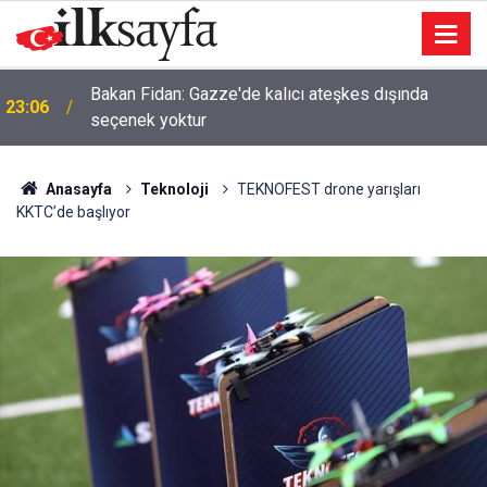
Bakan Fidan: Gazze'de kalıcı ateşkes dışında
23:06
seçenek yoktur
Anasayfa
Teknoloji
TEKNOFEST drone yarışları
KKTC’de başlıyor