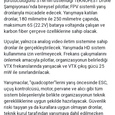
yürütücülüğünü STM'nin üstlendiği TEKNOFEST Drone
Şampiyonası'nda bireysel pilotlar, FPV sistemli yarış
dronlarıyla mücadele edecek. Yarışmaya katılan
dronlar, 180 milimetre ile 250 milimetre çapında,
maksimum 6S (22.2V) batarya voltajında çalışan ve
karbon fiber çerçeve özelliklerine sahip olacak.
Uçuşlar, yalnızca analog video iletim sistemine sahip
dronlar ile gerçekleştirilecek. Yarışmada HD sistem
kullanımına izin verilmeyecek. Frekans çakışmalarını
önlemek amacıyla pilotlar, organizasyonun belirlediği
VTX frekanslarında yarışacak ve VTX çıkış gücü 25
mW ile sınırlandırılacak.
Yarışmacılar, "quadcopter"lerini yarış öncesinde ESC,
uçuş kontrolcüsü, motor, pervane ve alıcı gibi tüm
sistem bileşenleriyle birlikte organizasyonun teknik
gerekliliklerine uygun şekilde hazırlayacak. Güvenlik
riski taşıyan ya da kurallara uygun olmayan dronlar,
teknik kurul tarafından yarışmaya dahil edilmezken