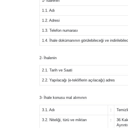
1- İdarenin
1.1. Adı
1.2. Adresi
1.3. Telefon numarası
1.4. İhale dokümanının görülebileceği ve indirilebile
2- İhalenin
2.1. Tarih ve Saati
2.2. Yapılacağı (e-tekliflerin açılacağı) adres
3- İhale konusu mal alımının
3.1. Adı
:
Temizl
3.2. Niteliği, türü ve miktarı
:
36 Kal
Ayrıntı