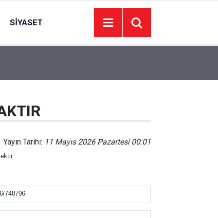
SIYASET
23:32
12 yaşındaki Ertuğrul hafriyat alınan gölette boğ
AKTIR
Yayın Tarihi:
11 Mayıs 2026 Pazartesi 00:01
ktir.
6/748796