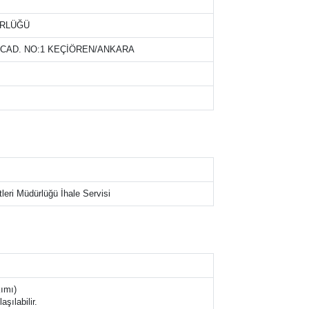
ÜRLÜĞÜ
CAD. NO:1 KEÇİÖREN/ANKARA
eri Müdürlüğü İhale Servisi
kımı)
şılabilir.