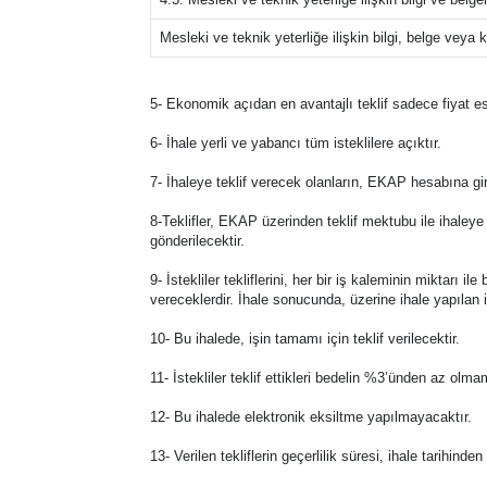
Mesleki ve teknik yeterliğe ilişkin bilgi, belge veya kr
5- Ekonomik açıdan en avantajlı teklif sadece fiyat es
6- İhale yerli ve yabancı tüm isteklilere açıktır.
7- İhaleye teklif verecek olanların, EKAP hesabına gi
8-Teklifler, EKAP üzerinden teklif mektubu ile ihaleye
gönderilecektir.
9- İstekliler tekliflerini, her bir iş kaleminin miktarı 
vereceklerdir. İhale sonucunda, üzerine ihale yapılan 
10- Bu ihalede, işin tamamı için teklif verilecektir.
11- İstekliler teklif ettikleri bedelin %3’ünden az olm
12- Bu ihalede elektronik eksiltme yapılmayacaktır.
13- Verilen tekliflerin geçerlilik süresi, ihale tarihind