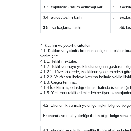
3.3. Yapılacağı/teslim edileceği yer
:
Keçiör
3.4. Süresi/teslim tarihi
:
Sözleş
3.5. İşe başlama tarihi
:
Sözleş
4- Katılım ve yeterlik kriterleri:
4.1. Katılım ve yeterlik kriterlerine ilişkin istekliler 
verilmiştir:
4.1.1. Teklif mektubu.
4.1.2. Teklif vermeye yetkili olunduğunu gösteren bilgi
4.1.2.1. Tüzel kişilerde; isteklilerin yönetimindeki görev
4.1.2.2. Vekâleten ihaleye katılma halinde vekile ilişki
4.1.3. Geçici teminat.
4.1.4 İsteklinin iş ortaklığı olması halinde iş ortaklı
4.1.5. Yerli malı teklif edenler lehine fiyat avantajınd
4.2. Ekonomik ve mali yeterliğe ilişkin bilgi ve belge
Ekonomik ve mali yeterliğe ilişkin bilgi, belge veya kr
4.3. Mesleki ve teknik yeterliğe ilişkin bilgi ve belge