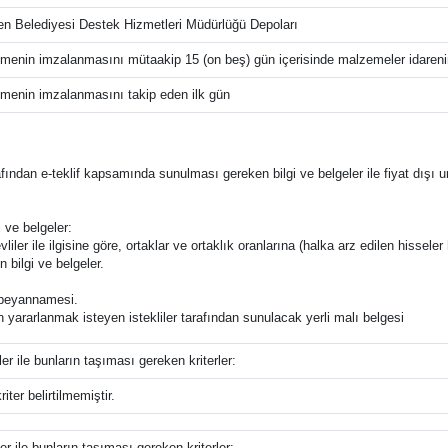
en Belediyesi Destek Hizmetleri Müdürlüğü Depoları
menin imzalanmasını mütaakip 15 (on beş) gün içerisinde malzemeler idarenin 
menin imzalanmasını takip eden ilk gün
tarafından e-teklif kapsamında sunulması gereken bilgi ve belgeler ile fiyat dışı u
 ve belgeler:
liler ile ilgisine göre, ortaklar ve ortaklık oranlarına (halka arz edilen hisseler 
n bilgi ve belgeler.
ğı beyannamesi.
an yararlanmak isteyen istekliler tarafından sunulacak yerli malı belgesi
ler ile bunların taşıması gereken kriterler:
iter belirtilmemiştir.
ler ile bunların taşıması gereken kriterler: