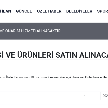
 İLAN
GÜNCEL
ÖZEL HABER
BELEDIYELER
SPOR
VE ONARIM HİZMETİ ALINACAKTIR
İ VE ÜRÜNLERİ SATIN ALINAC
amu İhale Kanununun 19 uncu maddesine göre açık ihale usulü ile ihale edilece
:
202