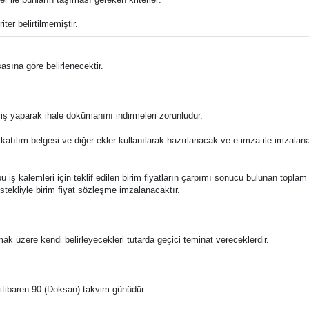
iter belirtilmemiştir.
asına göre belirlenecektir.
riş yaparak ihale dokümanını indirmeleri zorunludur.
 katılım belgesi ve diğer ekler kullanılarak hazırlanacak ve e-imza ile imzala
ile bu iş kalemleri için teklif edilen birim fiyatların çarpımı sonucu bulunan topla
istekliyle birim fiyat sözleşme imzalanacaktır.
amak üzere kendi belirleyecekleri tutarda geçici teminat vereceklerdir.
en itibaren 90 (Doksan) takvim günüdür.