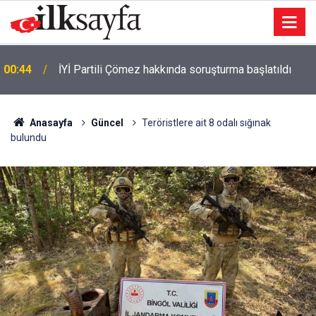
00:44
İYİ Partili Çömez hakkında soruşturma başlatıldı
00:41
Otoyolda feci kaza: 3 ölü 1 yaralı
Anasayfa
Güncel
Teröristlere ait 8 odalı sığınak
bulundu