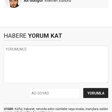
Ali Güngör
İnternet Editörü
HABERE
YORUM KAT
UYARI:
Küfür, hakaret, rencide edici cümleler veya imalar, inançlara saldırı