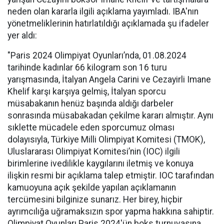
neden olan kararla ilgili açıklama yayımladı. IBA'nın
yönetmeliklerinin hatırlatıldığı açıklamada şu ifadeler
yer aldı:
"Paris 2024 Olimpiyat Oyunları’nda, 01.08.2024
tarihinde kadınlar 66 kilogram son 16 turu
yarışmasında, İtalyan Angela Carini ve Cezayirli Imane
Khelif karşı karşıya gelmiş, İtalyan sporcu
müsabakanın henüz başında aldığı darbeler
sonrasında müsabakadan çekilme kararı almıştır. Aynı
sıklette mücadele eden sporcumuz olması
dolayısıyla, Türkiye Milli Olimpiyat Komitesi (TMOK),
Uluslararası Olimpiyat Komitesi’nin (IOC) ilgili
birimlerine ivedilikle kaygılarını iletmiş ve konuya
ilişkin resmi bir açıklama talep etmiştir. IOC tarafından
kamuoyuna açık şekilde yapılan açıklamanın
tercümesini bilginize sunarız. Her birey, hiçbir
ayrımcılığa uğramaksızın spor yapma hakkına sahiptir.
Olimpiyat Oyunları Paris 2024'ün boks turnuvasına