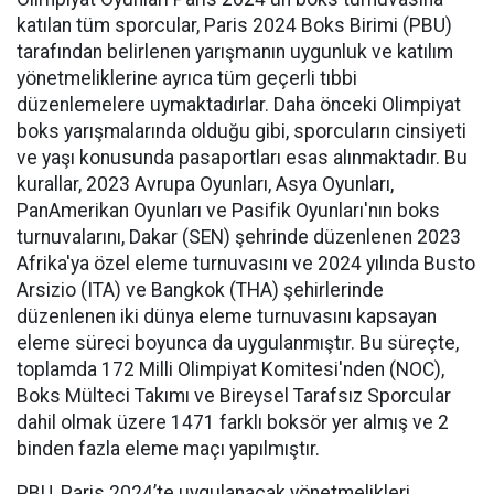
katılan tüm sporcular, Paris 2024 Boks Birimi (PBU)
tarafından belirlenen yarışmanın uygunluk ve katılım
yönetmeliklerine ayrıca tüm geçerli tıbbi
düzenlemelere uymaktadırlar. Daha önceki Olimpiyat
boks yarışmalarında olduğu gibi, sporcuların cinsiyeti
ve yaşı konusunda pasaportları esas alınmaktadır. Bu
kurallar, 2023 Avrupa Oyunları, Asya Oyunları,
PanAmerikan Oyunları ve Pasifik Oyunları'nın boks
turnuvalarını, Dakar (SEN) şehrinde düzenlenen 2023
Afrika'ya özel eleme turnuvasını ve 2024 yılında Busto
Arsizio (ITA) ve Bangkok (THA) şehirlerinde
düzenlenen iki dünya eleme turnuvasını kapsayan
eleme süreci boyunca da uygulanmıştır. Bu süreçte,
toplamda 172 Milli Olimpiyat Komitesi'nden (NOC),
Boks Mülteci Takımı ve Bireysel Tarafsız Sporcular
dahil olmak üzere 1471 farklı boksör yer almış ve 2
binden fazla eleme maçı yapılmıştır.
PBU, Paris 2024’te uygulanacak yönetmelikleri