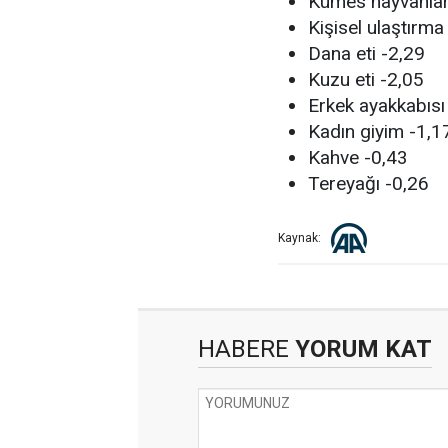
Kümes hayvanları
Kişisel ulaştırma 
Dana eti -2,29
Kuzu eti -2,05
Erkek ayakkabısı
Kadın giyim -1,1
Kahve -0,43
Tereyağı -0,26
Kaynak:
HABERE
YORUM KAT