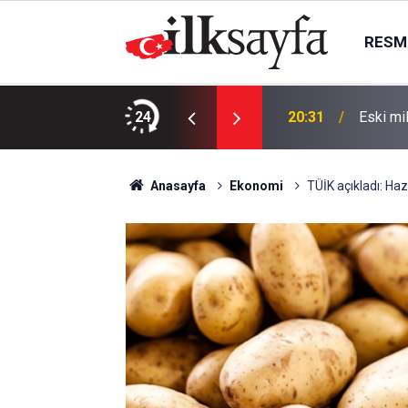
RESMI
 kalkınma hamlesine imza attık
24
20:31
Eski mi
Anasayfa
Ekonomi
TÜİK açıkladı: Ha