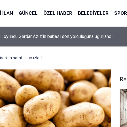
 İLAN
GÜNCEL
ÖZEL HABER
BELEDIYELER
SPOR
lli oyuncu Serdar Aziz’in babası son yolculuğuna uğurlandı
ziran'da patates ucuzladı
Re