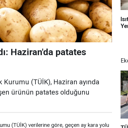
Is
Yen
dı: Haziran'da patates
Ek
tik Kurumu (TÜİK), Haziran ayında
üşen ürünün patates olduğunu
urumu (TÜİK) verilerine göre, geçen ay kara yolu
TÜ