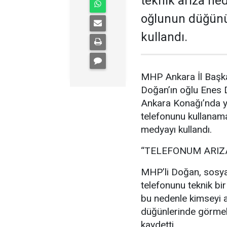
teknik arıza ne
oğlunun düğünü
kullandı.
MHP Ankara İl Başka
Doğan’ın oğlu Enes
Ankara Konağı’nda ya
telefonunu kullanam
medyayı kullandı.
“TELEFONUM ARIZ
MHP’li Doğan, sosya
telefonunu teknik bir
bu nedenle kimseyi a
düğünlerinde görmek
kaydetti.