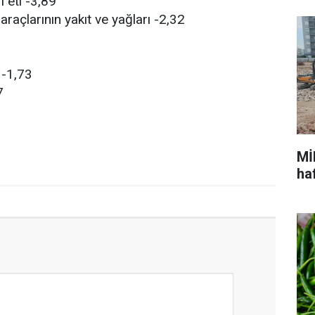
 eti -3,89
araçlarının yakıt ve yağları -2,32
 -1,73
7
Mİ
ha