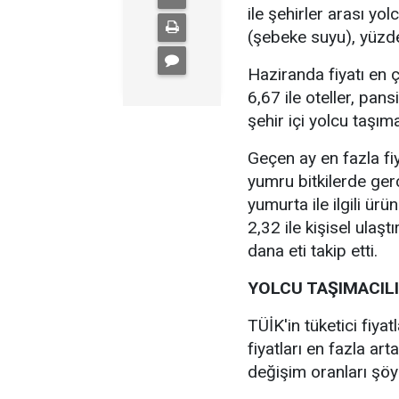
ile şehirler arası yol
(şebeke suyu), yüzde
Haziranda fiyatı en 
6,67 ile oteller, pans
şehir içi yolcu taşıma
Geçen ay en fazla fi
yumru bitkilerde ger
yumurta ile ilgili ür
2,32 ile kişisel ulaşt
dana eti takip etti.
YOLCU TAŞIMACILI
TÜİK'in tüketici fiya
fiyatları en fazla art
değişim oranları şöy