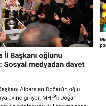
Mo
po
 İl Başkanı oğlunu
r: Sosyal medyadan davet
aşkanı Alparslan Doğan’ın oğlu
a evine giriyor. MHP’li Doğan,