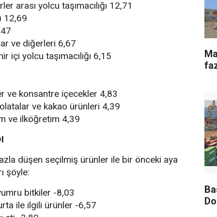
irler arası yolcu taşımacılığı 12,71
) 12,69
,47
lar ve diğerleri 6,67
Ma
ir içi yolcu taşımacılığı 6,15
fa
er ve konsantre içecekler 4,83
olatalar ve kakao ürünleri 4,39
im ve ilköğretim 4,39
I
azla düşen seçilmiş ürünler ile bir önceki aya
ı şöyle:
Ba
umru bitkiler -8,03
Do
a ile ilgili ürünler -6,57