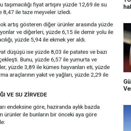
cu taşımacılığı fiyat artışını yüzde 12,69 ile su
ha
 8,47 ile taze meyveler izledi.
çok artış gösteren diğer ürünler arasında yüzde
iyonlar ve diğerleri, yüzde 6,15 ile demir yolu ile
cılığı, yüzde 5,94 ile ekmek yer aldı.
yat düşüşü ise yüzde 8,03 ile patates ve bazı
çekleşti. Bunu, yüzde 6,57 ile yumurta ve
ünler, yüzde 3,89 ile kümes hayvanları eti, yüzde
ırma araçlarının yakıt ve yağları, yüzde 2,29 ile
Gü
Ver
ĞI VE SU ZİRVEDE
tları endeksine göre, haziranda aylık bazda
an ürünler ile bunların bir önceki aya göre
le: