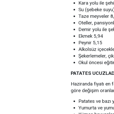
Kara yolu ile şeh
Su (şebeke suyu
Taze meyveler 8
Oteller, pansiyon
Demir yolu ile şeh
Ekmek 5,94
Peynir 5,15
Alkolsüz içecekl
Şekerlemeler, çik
Okul öncesi eğit
PATATES UCUZLAD
Haziranda fiyatı en f
göre değişim oranlar
Patates ve bazı y
Yumurta ve yumurt