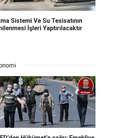
ıtma Sistemi Ve Su Tesisatının
ilenmesi İşleri Yaptırılacaktır
onomi
ED’den Hükümet’e çağrı: Emekliye