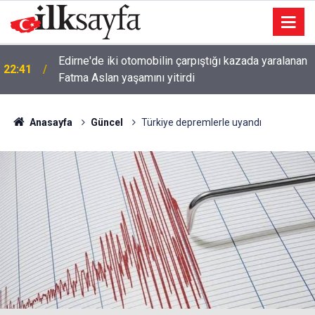
Edirne'de iki otomobilin çarpıştığı kazada yaralanan
22:41
Fatma Aslan yaşamını yitirdi
Anasayfa
Güncel
Türkiye depremlerle uyandı