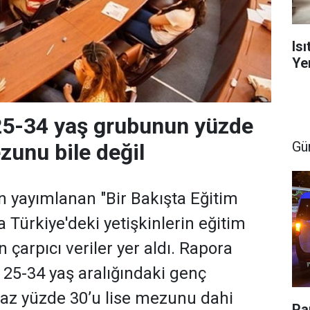
Is
Yen
25-34 yaş grubunun yüzde
Gü
zunu bile değil
 yayımlanan "Bir Bakışta Eğitim
 Türkiye'deki yetişkinlerin eğitim
n çarpıcı veriler yer aldı. Rapora
e 25-34 yaş aralığındaki genç
n az yüzde 30’u lise mezunu dahi
Pa