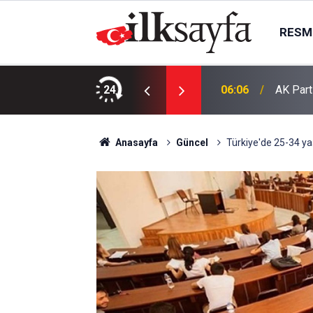
RESMI
esis çalışmaya başladı
24
06:06
AK Part
Anasayfa
Güncel
Türkiye'de 25-34 ya