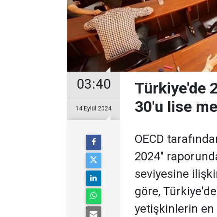
03:40
Türkiye'de 
30'u lise me
14 Eylül 2024
OECD tarafından
2024" raporunda
seviyesine ilişki
göre, Türkiye'd
yetişkinlerin e