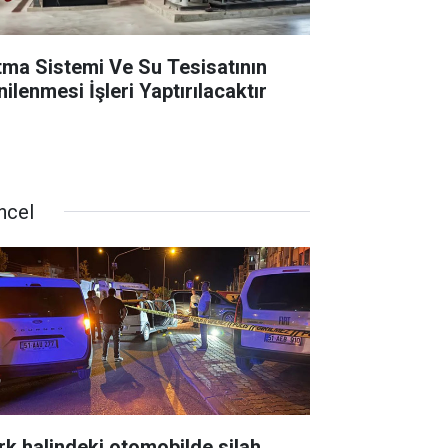
ıtma Sistemi Ve Su Tesisatının
ilenmesi İşleri Yaptırılacaktır
ncel
rk halindeki otomobilde silah