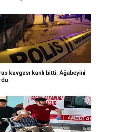
ras kavgası kanlı bitti: Ağabeyini
rdu