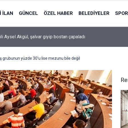
 İLAN
GÜNCEL
ÖZEL HABER
BELEDIYELER
SPOR
ili Aysel Akgül, şalvar giyip bostan çapaladı
ş grubunun yüzde 30'u lise mezunu bile değil
Re