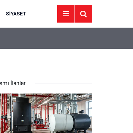
SIYASET
05:50
Haymana Sığırcık Yaylasında cep telefonları çe
smi İlanlar