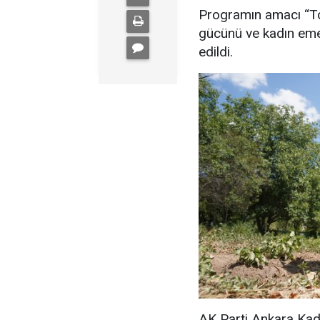
Programın amacı “Top
gücünü ve kadın emeğ
edildi.
AK Parti Ankara Kad