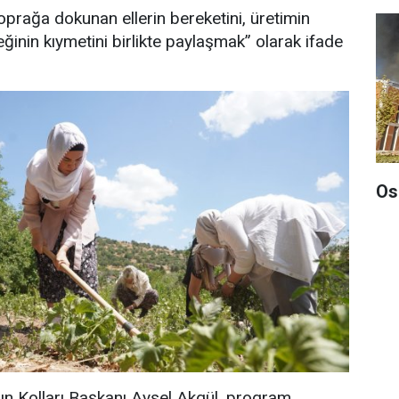
rağa dokunan ellerin bereketini, üretimin
inin kıymetini birlikte paylaşmak” olarak ifade
Os
ın Kolları Başkanı Aysel Akgül, program