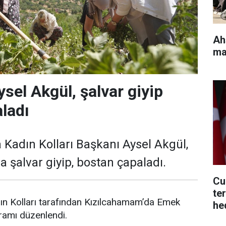
Ah
ma
ysel Akgül, şalvar giyip
ladı
 Kadın Kolları Başkanı Aysel Akgül,
 şalvar giyip, bostan çapaladı.
Cu
te
ın Kolları tarafından Kızılcahamam’da Emek
he
ramı düzenlendi.
ol