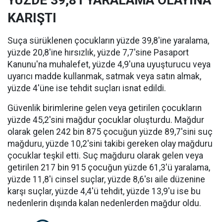
YÜZDE 39,8'İ YARALAMA OLAYINA
KARIŞTI
Suça sürüklenen çocukların yüzde 39,8'ine yaralama,
yüzde 20,8'ine hırsızlık, yüzde 7,7'sine Pasaport
Kanunu'na muhalefet, yüzde 4,9'una uyuşturucu veya
uyarıcı madde kullanmak, satmak veya satın almak,
yüzde 4'üne ise tehdit suçları isnat edildi.
Güvenlik birimlerine gelen veya getirilen çocukların
yüzde 45,2'sini mağdur çocuklar oluşturdu. Mağdur
olarak gelen 242 bin 875 çocuğun yüzde 89,7'sini suç
mağduru, yüzde 10,2'sini takibi gereken olay mağduru
çocuklar teşkil etti. Suç mağduru olarak gelen veya
getirilen 217 bin 915 çocuğun yüzde 61,3'ü yaralama,
yüzde 11,8'i cinsel suçlar, yüzde 8,6'sı aile düzenine
karşı suçlar, yüzde 4,4'ü tehdit, yüzde 13,9'u ise bu
nedenlerin dışında kalan nedenlerden mağdur oldu.