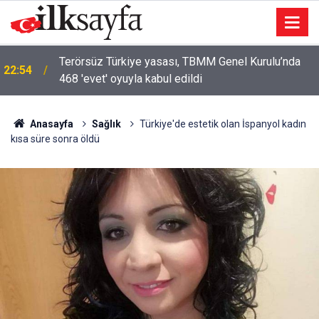
İzmir'de ev yangını: Anneanne ve torun hayatını
22:48
kaybetti
Anasayfa
Sağlık
Türkiye'de estetik olan İspanyol kadın
kısa süre sonra öldü