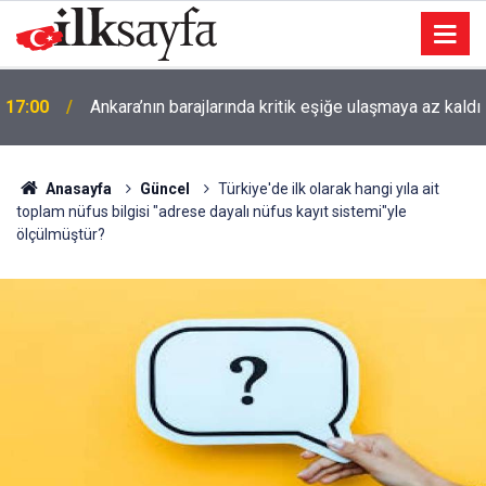
Yolcu otobüsü kamyona arkadan çarptı: 1 ölü, 7
ı
16:36
yaralı
Anasayfa
Güncel
Türkiye'de ilk olarak hangi yıla ait
toplam nüfus bilgisi "adrese dayalı nüfus kayıt sistemi"yle
ölçülmüştür?