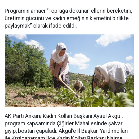
Programın amacı “Toprağa dokunan ellerin bereketini,
üretimin gücünü ve kadın emeğinin kıymetini birlikte
paylaşmak” olarak ifade edildi.
AK Parti Ankara Kadın Kolları Başkanı Aysel Akgül,
program kapsamında Çiğirler Mahallesinde şalvar
giyip, bostan çapaladı. Akgül’e İl Başkan Yardımcıları
ile Kızılcahamam İlçe Kadın Kolları Başkanı Naime