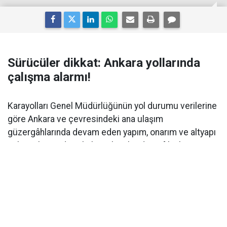
Sürücüler dikkat: Ankara yollarında
çalışma alarmı!
Karayolları Genel Müdürlüğünün yol durumu verilerine
göre Ankara ve çevresindeki ana ulaşım
güzergâhlarında devam eden yapım, onarım ve altyapı
çalışmaları nedeniyle birçok noktada trafik akışı
değiştirildi.
Gerede-Kızılcahamam-Ankara yolunun Kızılcahamam-
Gerede yönündeki 21 ve 22. kilometreleri arasındaki
kesim, yol yapım çalışmaları nedeniyle araç trafiğine