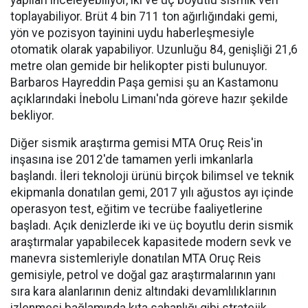
yapıları inceleyebiliyor, iki ve üç boyutlu sismik veri
toplayabiliyor. Brüt 4 bin 711 ton ağırlığındaki gemi,
yön ve pozisyon tayinini uydu haberleşmesiyle
otomatik olarak yapabiliyor. Uzunluğu 84, genişliği 21,6
metre olan gemide bir helikopter pisti bulunuyor.
Barbaros Hayreddin Paşa gemisi şu an Kastamonu
açıklarındaki İnebolu Limanı'nda göreve hazır şekilde
bekliyor.
Diğer sismik araştırma gemisi MTA Oruç Reis'in
inşasına ise 2012'de tamamen yerli imkanlarla
başlandı. İleri teknoloji ürünü birçok bilimsel ve teknik
ekipmanla donatılan gemi, 2017 yılı ağustos ayı içinde
operasyon test, eğitim ve tecrübe faaliyetlerine
başladı. Açık denizlerde iki ve üç boyutlu derin sismik
araştırmalar yapabilecek kapasitede modern sevk ve
manevra sistemleriyle donatılan MTA Oruç Reis
gemisiyle, petrol ve doğal gaz araştırmalarının yanı
sıra kara alanlarının deniz altındaki devamlılıklarının