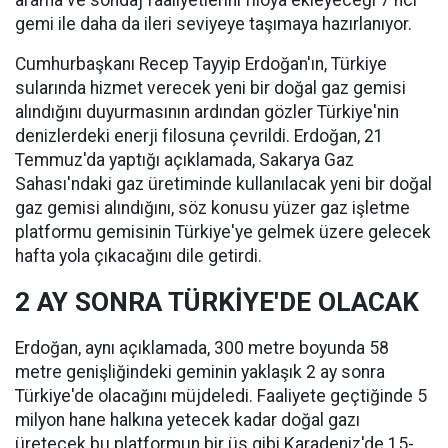
arama ve sondaj faaliyetlerini filoya ekleyeceği 7'nci
gemi ile daha da ileri seviyeye taşımaya hazırlanıyor.
Cumhurbaşkanı Recep Tayyip Erdoğan'ın, Türkiye
sularında hizmet verecek yeni bir doğal gaz gemisi
alındığını duyurmasının ardından gözler Türkiye'nin
denizlerdeki enerji filosuna çevrildi. Erdoğan, 21
Temmuz'da yaptığı açıklamada, Sakarya Gaz
Sahası'ndaki gaz üretiminde kullanılacak yeni bir doğal
gaz gemisi alındığını, söz konusu yüzer gaz işletme
platformu gemisinin Türkiye'ye gelmek üzere gelecek
hafta yola çıkacağını dile getirdi.
2 AY SONRA TÜRKİYE'DE OLACAK
Erdoğan, aynı açıklamada, 300 metre boyunda 58
metre genişliğindeki geminin yaklaşık 2 ay sonra
Türkiye'de olacağını müjdeledi. Faaliyete geçtiğinde 5
milyon hane halkına yetecek kadar doğal gazı
üretecek bu platformun bir üs gibi Karadeniz'de 15-