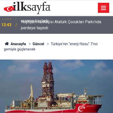
Yeşilçam nostaljisi Atatürk Çocukları Parkı’nda
13:43
perdeye taşındı
Anasayfa
Güncel
Türkiye'nin "enerji filosu" 7'nci
gemiyle güçlenecek