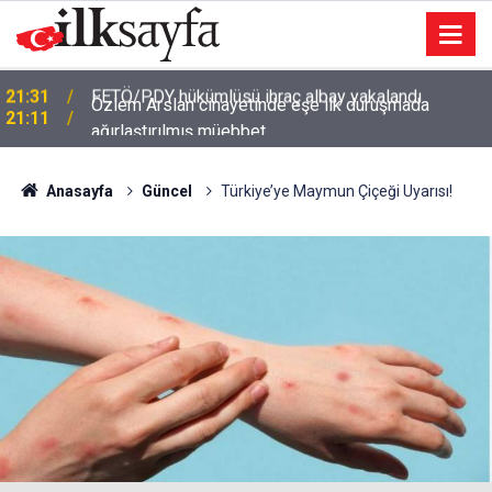
Özlem Arslan cinayetinde eşe ilk duruşmada
21:11
ağırlaştırılmış müebbet
Anasayfa
Güncel
Türkiye’ye Maymun Çiçeği Uyarısı!