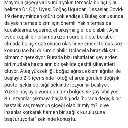
Maymun çiçeği virüsünün yakın temasla bulaştığını
belirten Dr. Öğr. Üyesi Doğaç Uğurcan, “İnsanlar, Covid-
19 deneyiminden ötürü çok endişeli. Bulaş konusunda
da yakın temas bizim için önemli. Yakın temas da
kucaklaşma, öpüşme, el sıkışma gibi de olabilir. Aynı
evde kapalı bir ortamda uzun süre birlikte beraber
olmada bulaş söz konusu olabilir ve cinsel temas söz
konusu ise bu durum olabilir. Dolasıyla biraz dikkatli
olmamız gerekiyor. Burada bizi rahatlatan şeylerden
biri mutlaka hastaların bir şekilde çeşitli şikayetleri
oluyor. Ateş yüksekliği, boğaz ağrısı, eklem ağrıları ile
başlayıp 2-3 içerisinde fotoğraflarda görülen değişik
püstül şeklinde, siğil şeklinde lezyonlar başlıyor.
Yüzde başlayıp vücudun tüm bölgesine yayılabiliyor.
Bu lezyonlar çıkmaya başladığında ‘burada değişik bir
hastalık var, maymun çiçeği olabilir miyim?' diye
insanlar korkarak hemen bir sağlık kuruluşuna
başvuruyorlar” şeklinde konuştu.